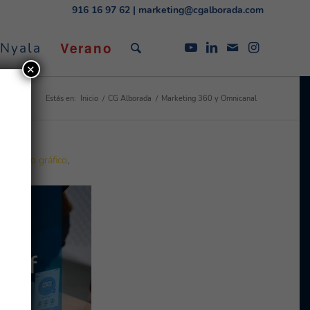
916 16 97 62
|
marketing@cgalborada.com
Verano
 Nyala
✕
Estás en:
Inicio
/
CG Alborada
/
Marketing 360 y Omnicanal
d
,
diseño gráfico
,