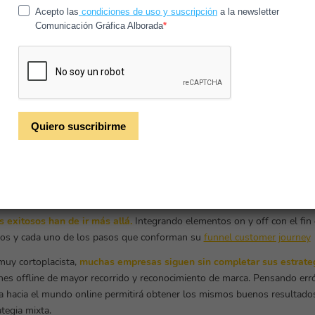
ltima etapa donde
la reinvención del marketing
orientado a objetivos tan
able incremento plasmado en las cuentas de resultados de cualquier c
 grabada a fuego
entre todas aquellas marcas que buscan liderar sus re
dad, la reducción de costes y la eco-sostenibilidad no puede basarse sim
as online.
 exitosos han de ir más allá.
Integrando elementos on y off con el fin 
odos y cada uno de los pasos que conforman su
funnel customer journey
muy cortoplacista,
muchas empresas siguen sin completar sus estrate
nes offline de mayor recorrido y reconocimiento de marca. Pensando er
ia hacia el mundo online permitirá obtener los mismos buenos resultado
tegia mixta.