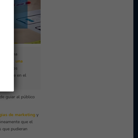
gibles ha
ompañía,
una
spectivos
plemente en el
de guiar al público
gias de marketing
y
róneamente que el
s que pudieran