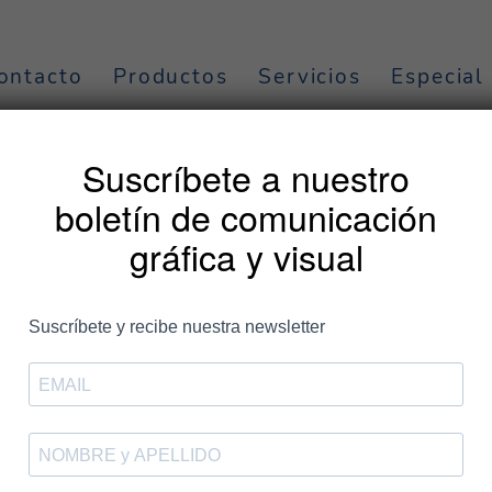
ontacto
Productos
Servicios
Especial
nal
Suscríbete a nuestro
boletín de comunicación
gráfica y visual
ada
/
el
26 de enero de 2023
/
relacionado con
comunicación
,
creativida
al