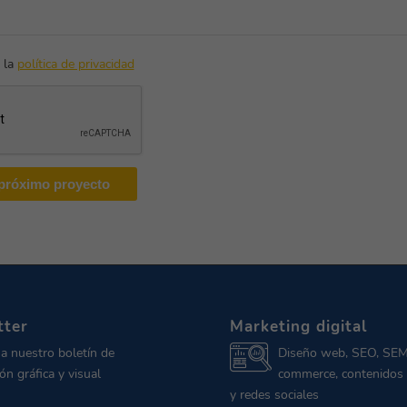
 la
política de privacidad
tter
Marketing digital
 a nuestro boletín de
Diseño web, SEO, SEM
ón gráfica y visual
commerce, contenidos 
y redes sociales