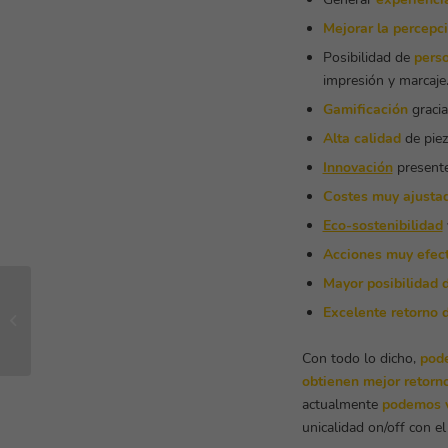
Mejorar la percepc
Posibilidad de
perso
impresión y marcaje
Gamificación
gracia
Alta calidad
de piez
Innovación
presente
Costes muy ajusta
Eco-sostenibilidad
Acciones muy efect
Mayor posibilidad d
Comunicación Gráfica
Excelente retorno d
Alborada apadrina 100
árboles
Con todo lo dicho,
pode
obtienen mejor retorno
actualmente
podemos v
unicalidad on/off con el