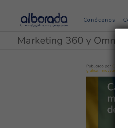
Conócenos
C
Marketing 360 y Omnica
Publicado por
CGAlbor
gráfica
,
innovación
,
visu