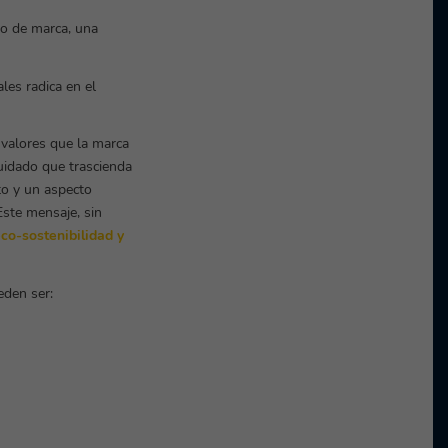
to de marca, una
les radica en el
valores que la marca
idado que trascienda
to y un aspecto
Este mensaje, sin
eco-sostenibilidad y
eden ser: