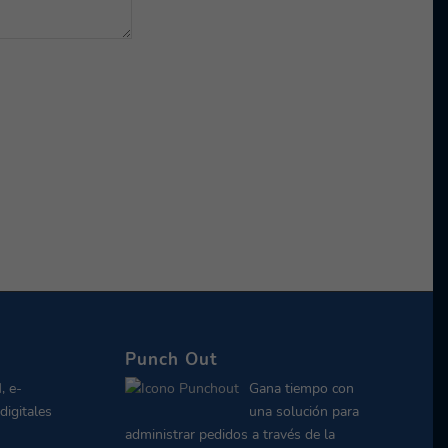
Punch Out
, e-
Gana tiempo con
digitales
una solución para
administrar pedidos a través de la