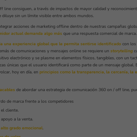
off line consiguen, a través de impactos de mayor calidad y reconocimien
 diluye sin un límite visible entre ambos mundos.
integrar acciones de marketing offline dentro de nuestras campañas globa
midor actual demanda algo más
que una respuesta comercial de marca.
 una experiencia global que le permita sentirse identificado
con los 
además de comunicaciones y mensajes online se requiere un
storytelling
cu
sitivo electrónico y se plasme en elementos físicos, tangibles, con un tac
icas únicas que el usuario identificará como parte de un mensaje global. 
olcar, hoy en día, en
principios como la transparencia, la cercanía, la 
acables
de abordar una estrategia de comunicación 360 on / off line, pu
rdo de marca frente a los competidores
el cliente.
apoyo a la venta.
e
alto grado emocional
.
as de valor