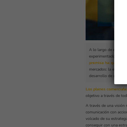
A lo largo de esta ú
experimentado un not
premisa ha quedado
mercados: la efectivi
desarrollo de campañ
Los planes comerciales
objetivo a través de t
A través de una visión 
comunicación con accio
volcado de su estrateg
conseguir con una estra