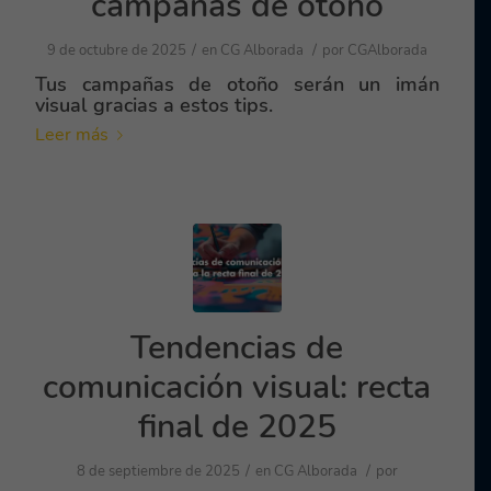
campañas de otoño
/
/
9 de octubre de 2025
en
CG Alborada
por
CGAlborada
Tus campañas de otoño serán un imán
visual gracias a estos tips.
Leer más
Tendencias de
comunicación visual: recta
final de 2025
/
/
8 de septiembre de 2025
en
CG Alborada
por