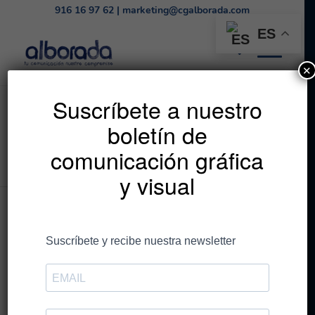
916 16 97 62
|
marketing@cgalborada.com
ES
✕
Listado de la etiqueta:
Suscríbete a nuestro
boletín de
innovación
comunicación gráfica
Estás en:
Inicio
/
innovación
y visual
Entradas