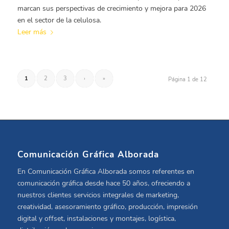
marcan sus perspectivas de crecimiento y mejora para 2026
en el sector de la celulosa.
Leer más
1
2
3
›
»
Página 1 de 12
Comunicación Gráfica Alborada
En Comunicación Gráfica Alborada somos referentes en
comunicación gráfica desde hace 50 años, ofreciendo a
nuestros clientes servicios integrales de marketing,
creatividad, asesoramiento gráfico, producción, impresión
digital y offset, instalaciones y montajes, logística,