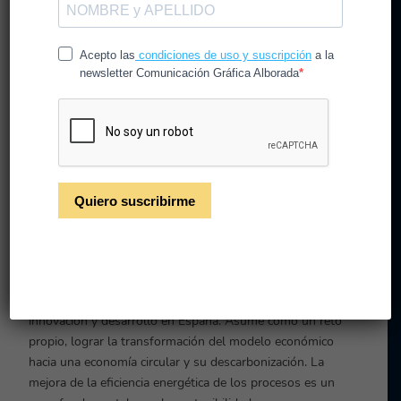
incorporado la
sostenibilidad en sus
propias estrategias de
negocio.
Estos son los avances en sostenibilidad de algunos de los
sectores más importantes de la industria española:
El sector alimentario tiene un papel estratégico en España,
queriendo establecer medidas que mejoren la gestión de
residuos y la sostenibilidad, y que a su vez contribuyan al
desarrollo económico. Para la industria agroalimentaria la
descarbonización de sus procesos es y será clave.
El sector industrial químico es el mayor inversor en
innovación y desarrollo en España. Asume como un reto
propio, lograr la transformación del modelo económico
hacia una economía circular y su descarbonización. La
mejora de la eficiencia energética de los procesos es un