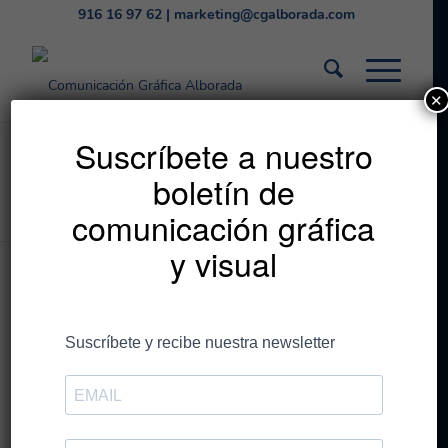
916 16 97 62
|
marketing@cgalborada.com
✕
La sostenibilidad en la
Suscríbete a nuestro
boletín de
industria española
comunicación gráfica
y visual
Las empresas han
comenzado a asumir su
papel en el desarrollo
sostenible y han