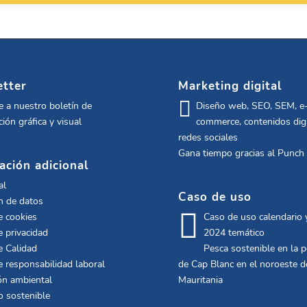
tter
Marketing digital
e a nuestro boletín de
Diseño web, SEO, SEM, e
ión gráfica y visual
commerce, contenidos digi
redes sociales
Gana tiempo gracias al Punch
ación adicional
al
Caso de uso
n de datos
e cookies
Caso de uso calendario
e privacidad
2024 temático
e Calidad
Pesca sostenible en la 
de responsabilidad laboral
de Cap Blanc en el noroeste d
ón ambiental
Mauritania
o sostenible