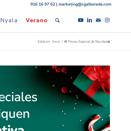
916 16 97 62
|
marketing@cgalborada.com
 Nyala
Verano
Estás en:
Inicio
/
🎁 Piezas Especial de Navidad🎄