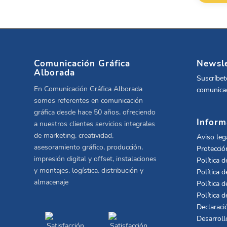
Comunicación Gráfica
Newsle
Alborada
Suscríbet
En Comunicación Gráfica Alborada
comunicac
somos referentes en comunicación
gráfica desde hace 50 años, ofreciendo
Inform
a nuestros clientes servicios integrales
de marketing, creatividad,
Aviso leg
asesoramiento gráfico, producción,
Protecció
impresión digital y offset, instalaciones
Política d
y montajes, logística, distribución y
Política d
almacenaje
Política d
Política 
Declaraci
Desarroll