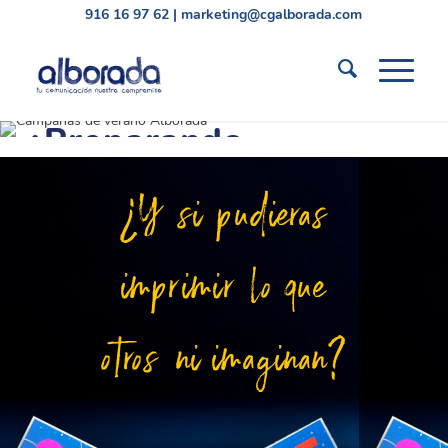
916 16 97 62
|
marketing@cgalborada.com
¿Preparando
campañas de
¿Y si pudieras
verano?
imprimir lo que
Descubre merchandising, PLV, soportes
promocionales y mucho más
Ideas, asesoramiento y producción a
otros ni imaginan?
medida.
Descubrir posibilidades