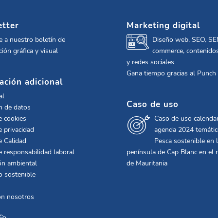
tter
Marketing digital
e a nuestro boletín de
Diseño web, SEO, SE
ión gráfica y visual
commerce, contenidos
y redes sociales
Gana tiempo gracias al Punch
ación adicional
al
Caso de uso
n de datos
e cookies
Caso de uso calendar
e privacidad
agenda 2024 temáti
e Calidad
Pesca sostenible en 
de responsabilidad laboral
península de Cap Blanc en el 
ón ambiental
de Mauritania
o sostenible
on nosotros