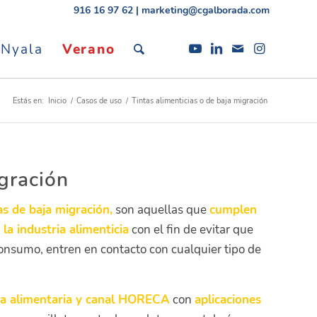
916 16 97 62
|
marketing@cgalborada.com
 Nyala
Verano
Estás en:
Inicio
/
Casos de uso
/
Tintas alimenticias o de baja migración
igración
as de baja migración,
son aquellas que
cumplen
la industria alimenticia
con el fin de evitar que
nsumo, entren en contacto con cualquier tipo de
tria alimentaria y canal HORECA
con
aplicaciones