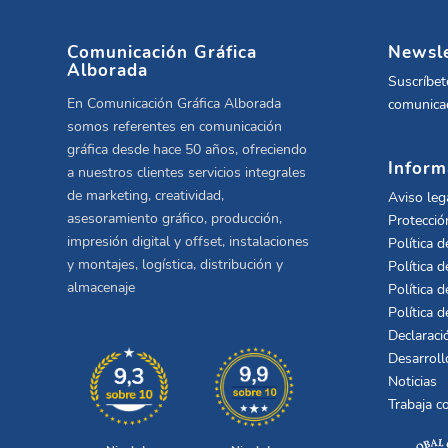
Comunicación Gráfica
Newsle
Alborada
Suscríbet
En Comunicación Gráfica Alborada
comunicac
somos referentes en comunicación
gráfica desde hace 50 años, ofreciendo
Inform
a nuestros clientes servicios integrales
de marketing, creatividad,
Aviso leg
asesoramiento gráfico, producción,
Protecció
impresión digital y offset, instalaciones
Política d
y montajes, logística, distribución y
Política d
almacenaje
Política d
Política 
Declaraci
Desarroll
Noticias
Trabaja c