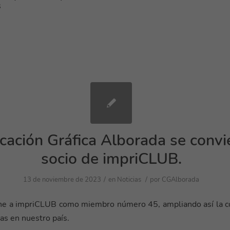
s
ación Gráfica Alborada se convi
socio de impriCLUB.
/
/
13 de noviembre de 2023
en
Noticias
por
CGAlborada
ne a impriCLUB como miembro número 45, ampliando así la 
cas en nuestro país.