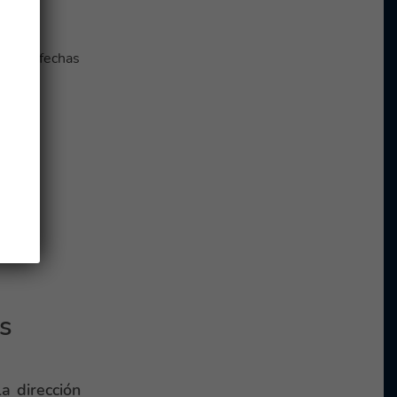
s con fechas
os
a dirección