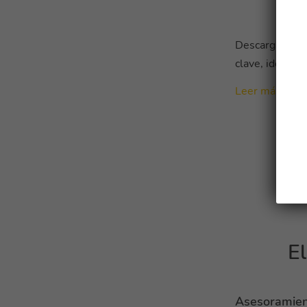
Descarga el C
clave, ideas y
Leer más
El
Asesoramient