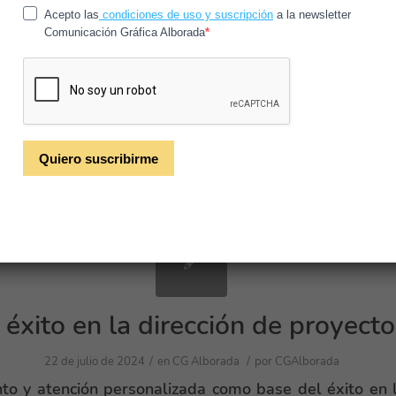
/
/
30 de junio de 2026
en
Noticias
por
CGAlborada
alendario de Marketing de Otoño 2026 y planifica tus campaña
 oportunidades estratégicas.
 éxito en la dirección de proyect
/
/
22 de julio de 2024
en
CG Alborada
por
CGAlborada
o y atención personalizada como base del éxito en l