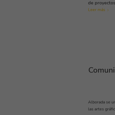
de proyecto
Leer más
Comunic
Alborada se u
las artes gráfi