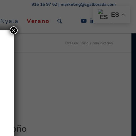
916 16 97 62
|
marketing@cgalborada.com
ES
 Nyala
Verano
✕
Estás en:
Inicio
/
comunicación
e Otoño