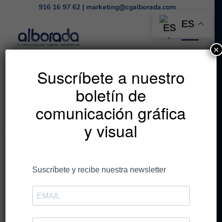
916 16 97 62
|
marketing@cgalborada.com
ES
✕
Listado de la etiqueta:
Suscríbete a nuestro
boletín de
campañas gráficas
comunicación gráfica
Estás en:
Inicio
/
campañas gráficas
y visual
Entradas