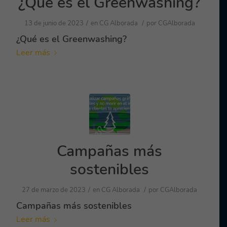
¿Qué es el Greenwashing?
/
/
13 de junio de 2023
en
CG Alborada
por
CGAlborada
¿Qué es el Greenwashing?
Leer más
Campañas más
sostenibles
/
/
27 de marzo de 2023
en
CG Alborada
por
CGAlborada
Campañas más sostenibles
Leer más