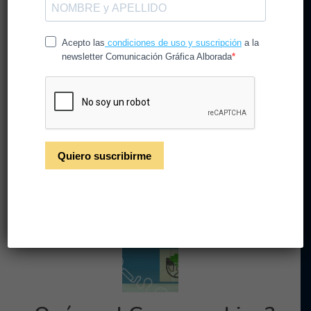
Calidad, Innovación,
Sostenibilidad y el Método
LEAN
/
/
18 de octubre de 2023
en
CG Alborada
por
CGAlborada
Calidad, Innovación Sostenibilidad y el
Método LEAN
Leer más