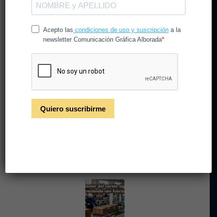
Tendencias en diseño de
packaging 2026
/
/
30 de junio de 2026
en
Noticias
por
CGAlborada
Descubre las tendencias en diseño de packaging
2026: sostenibilidad, experiencia de unboxing,
tecnología y claves para destacar tu marca.
Leer más