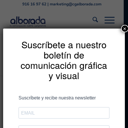
916 16 97 62
|
marketing@cgalborada.com
✕
Listado de la etiqueta:
Suscríbete a nuestro
boletín de
Packaging
comunicación gráfica
Estás en:
Inicio
/
Packaging
y visual
Entradas