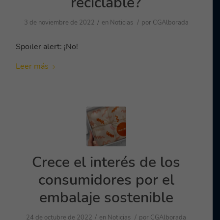
reciclable?
/
/
3 de noviembre de 2022
en
Noticias
por
CGAlborada
Spoiler alert: ¡No!
Leer más
Crece el interés de los
consumidores por el
embalaje sostenible
/
/
24 de octubre de 2022
en
Noticias
por
CGAlborada