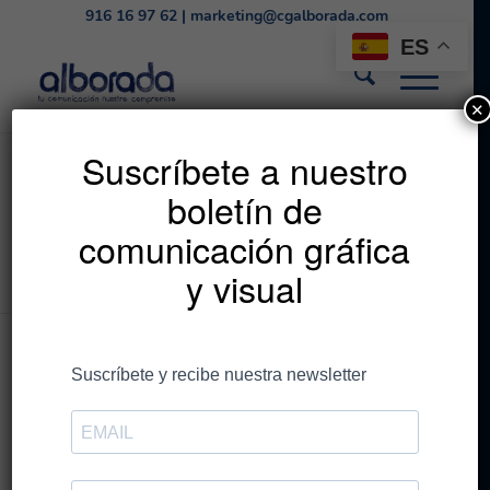
916 16 97 62
|
marketing@cgalborada.com
ES
✕
El packaging
Suscríbete a nuestro
boletín de
menguante al mismo
comunicación gráfica
precio
y visual