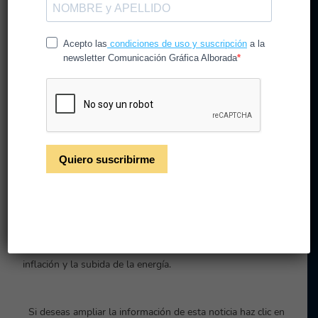
Un producto con menos
cantidad por el mismo
precio: la sensación del
consumidor en el
supermercado
Muchas empresas prefieren utilizar la estrategia de
«reduflación» para mantener los precios. Por lo tanto, no
modifican sus precios pero sí el tamaño del packaging o la
cantidad de producto.
El motivo es la necesidad de hacer frente a la tasa de
inflación y la subida de la energía.
Si deseas ampliar la información de esta noticia haz clic en