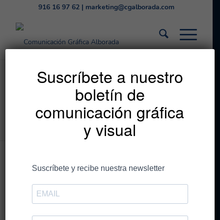
916 16 97 62
|
marketing@cgalborada.com
Normativa corporativa
Suscríbete a nuestro
boletín de
europea sobre envases
comunicación gráfica
y sus residuos
y visual
La actual normativa que entró en vigor hace ya algún
tiempo es aún
muy desconocida para la mayoría de las