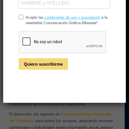
empresas del sector gráfico y creativo
. Esta normativa,
estable
algunas nuevas actualizaciones regulatorias
entre las que destacan
conceptos como la RAP o la
Prevención de Residuos.
RAP. Responsabilidad
Ampliada del Productor
La
Responsabilidad Ampliada del Productor
(PAR),
también conocida como Responsabilidad Extendida del
Productor, supone un
cambio radical del modelo actual
de la gestión empresarial
de residuos procedentes de
envases y embalajes. La responsabilidad de hacerse cargo
de los envases nuevos puestos en el mercado
afecta a
todos los eslabones de la cadena de valor
y no solo al
consumidor final, como sucedía hasta poco antes de la
implantación de esta nueva ley reguladora.
El desarrollo del régimen de
Responsabilidad Ampliada
del Productor
para todos los envases, abarcando envases
comerciales e industriales exige información anual, precisa