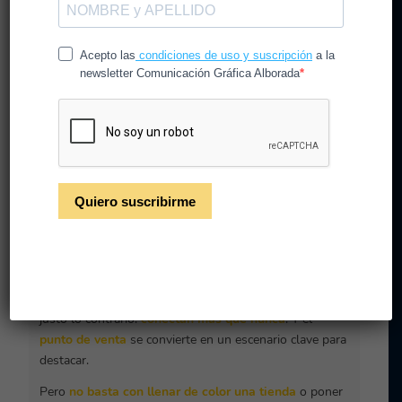
Verano en el punto de
venta: cómo captar
miradas cuando todos
piensan en desconectar
El verano es esa época del año en la que
todo parece
ir más lento
…
menos la competencia
. Mientras el
consumidor
desconecta
, las marcas que triunfan hacen
justo lo contrario:
conectan más que nunca
. Y el
punto de venta
se convierte en un escenario clave para
destacar.
Pero
no basta con llenar de color una tienda
o poner