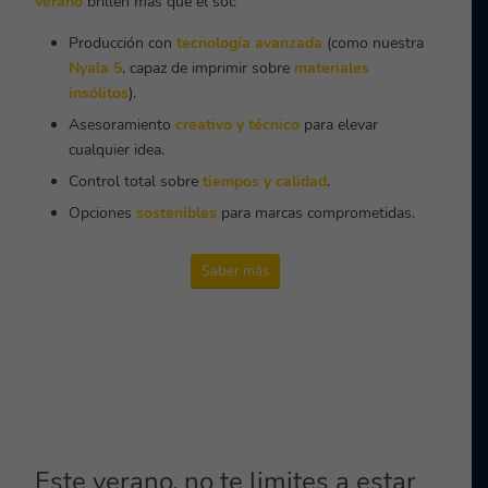
verano
brillen más que el sol:
Producción con
tecnología avanzada
(como nuestra
Nyala 5
, capaz de imprimir sobre
materiales
insólitos
).
Asesoramiento
creativo y técnico
para elevar
cualquier idea.
Control total sobre
tiempos y calidad
.
Opciones
sostenibles
para marcas comprometidas.
Saber más
Este verano, no te limites a estar