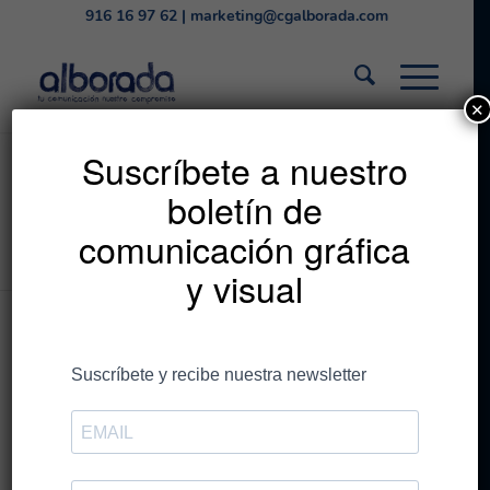
916 16 97 62
|
marketing@cgalborada.com
✕
Destaca con tu
Suscríbete a nuestro
boletín de
campaña de verano
comunicación gráfica
Estás en:
Inicio
/
CG Alborada
/
Destaca con tu campaña de verano
y visual
Publicado por
CGAlborada
/
el
18 de julio de
2025
/
relacionado con
comunicación gráfica
,
innovación
,
marketing