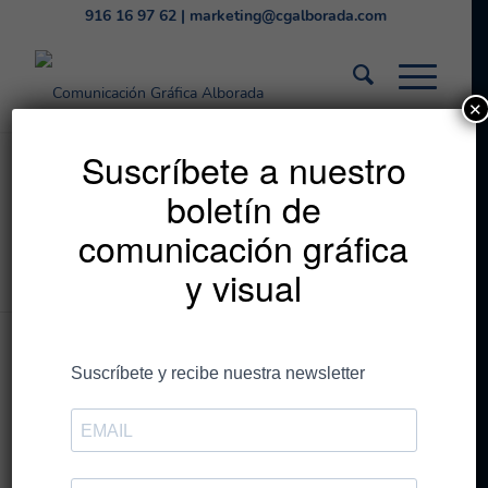
916 16 97 62
|
marketing@cgalborada.com
✕
Volvemos a apostar
Suscríbete a nuestro
boletín de
por la innovación con la
comunicación gráfica
nueva Nyala 5
y visual
Volvemos a apostar por la
innovación