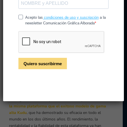
En Comunicación Gráfica
Alborada volvemos a apostar por
la innovación y la calidad con una
nueva Impresora Plana de gran
formato y alta calidad.
La primera Nyala de la quinta generación llega a España.
Comunicación Gráfica Alborada
ha confiado en la
máquina más vendida en Europa desde hace 10 años.
Partiendo de una plataforma totalmente nueva,
swissQprint eleva su gama de equipos de mesa plana a
nuevas cotas de productividad, precisión y diversidad de
aplicaciones. Este modelo es un 23 % más rápidos que su
predecesor.
La 5ª generación de impresoras de mesa plana se basa en
la misma plataforma que el exitoso modelo de gama
alta Kudu
, que ha demostrado su eficacia en todo el
mundo en los dos últimos años. El rendimiento, la
rentabilidad y la fiabilidad de esta plataforma ya han