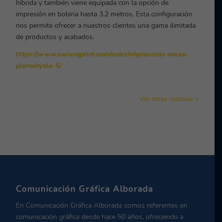
híbrida y también viene equipada con la opción de
impresión en bobina hasta 3,2 metros. Esta configuración
nos permite ofrecer a nuestros clientes una gama ilimitada
de productos y acabados.
https://www.swissqprint.com/es/es/impresoras-mesa-
plana/nyala-5/
Ver otras noticias >
Comunicación Gráfica Alborada
En Comunicación Gráfica Alborada somos referentes en
comunicación gráfica desde hace 50 años, ofreciendo a