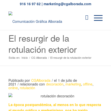
916 16 97 62
|
marketing@cgalborada.com
El resurgir de la
rotulación exterior
Estás en:
Inicio
/
CG Alborada
/
El resurgir de la rotulación exterior
Publicado por
CGAlborada
/
el
1 de julio de
2021
/
relacionado con
decoración
,
marketing
,
offline
,
online
,
rotulación
La época postpandémica, al menos en lo que respecta
al mundo gráfico y marketiniano, nos ha traído