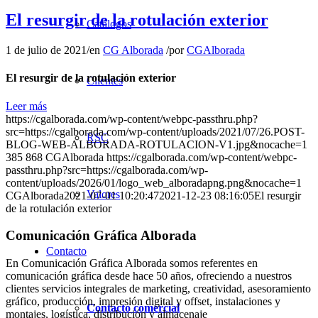
El resurgir de la rotulación exterior
Catálogos
1 de julio de 2021
/
en
CG Alborada
/
por
CGAlborada
El resurgir de la rotulación exterior
Clientes
Leer más
https://cgalborada.com/wp-content/webpc-passthru.php?
src=https://cgalborada.com/wp-content/uploads/2021/07/26.POST-
RSC
BLOG-WEB-ALBORADA-ROTULACION-V1.jpg&nocache=1
385
868
CGAlborada
https://cgalborada.com/wp-content/webpc-
passthru.php?src=https://cgalborada.com/wp-
content/uploads/2026/01/logo_web_alboradapng.png&nocache=1
Valores
CGAlborada
2021-07-01 10:20:47
2021-12-23 08:16:05
El resurgir
de la rotulación exterior
Comunicación Gráfica Alborada
Contacto
En Comunicación Gráfica Alborada somos referentes en
comunicación gráfica desde hace 50 años, ofreciendo a nuestros
clientes servicios integrales de marketing, creatividad, asesoramiento
gráfico, producción, impresión digital y offset, instalaciones y
Contacto comercial
montajes, logística, distribución y almacenaje