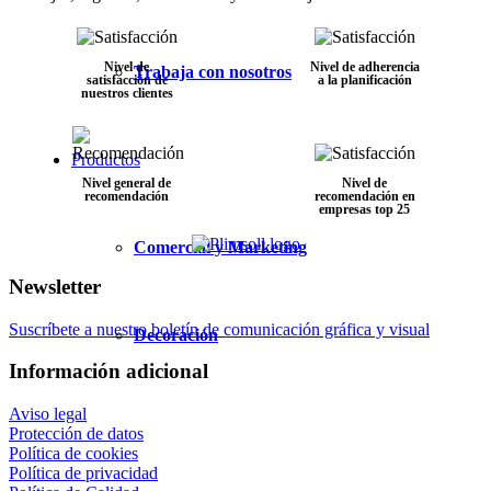
Nivel de
Nivel de adherencia
Trabaja con nosotros
satisfacción de
a la planificación
nuestros clientes
Productos
Nivel general de
Nivel de
recomendación
recomendación en
empresas top 25
Comercial y Marketing
Newsletter
Suscríbete a nuestro boletín de comunicación gráfica y visual
Decoración
Información adicional
Aviso legal
Protección de datos
Política de cookies
Política de privacidad