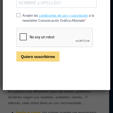
existen para saber elegir el más adecuado en cada ocasión.
Pueden tener ventana o no, ir engomados o con adhesivo,
de unas medidas u otras, etc. Hoy te resumimos los más
utilizados.
El correo postal sigue siendo
importante
Los sobres tienen dos caras bien definidas,
anverso y
reverso
, y cada una de ellas tiene una utilidad concreta. En
el anverso, o cara lisa, se especifican los datos del
destinatario y se deja espacio para el franqueo postal. En el
reverso, cara donde queda la solapa, deben aparecer los
datos del remitente.
En cuanto a los diferentes tipos de sobres, podemos
dividirlos según sus medidas, acabados, cierres… Y,
además, cada sobre tiene un uso recomendado.
Según el cierre
, los sobres pueden ser engomados