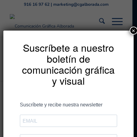
916 16 97 62
|
marketing@cgalborada.com
✕
Tipos de sobres,
Suscríbete a nuestro
boletín de
medidas y usos
comunicación gráfica
Estás en:
Inicio
/
CG Alborada
/
Tipos de sobres, medidas y usos
y visual
Publicado por
CGAlborada
/
el
25 de septiembre de
2019
/
relacionado con
blog alborada
,
marca
,
medidas
sobres
,
papelería
,
tipos de sobres
,
usos de sobres
Aunque parezca algo que no tiene mucha importancia, en
realidad debes conocer los distintos
tipos de sobres
que