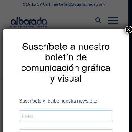
916 16 97 62
|
marketing@cgalborada.com
✕
Listado de la etiqueta:
Suscríbete a nuestro
boletín de
medidas sobres
comunicación gráfica
Estás en:
Inicio
/
medidas sobres
y visual
Entradas