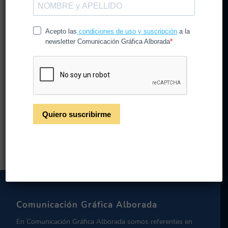
Tipos de sobres, medidas
y usos
/
/
25 de septiembre de 2019
en
CG Alborada
por
CGAlborada
Leer más
Comunicación Gráfica Alborada
En Comunicación Gráfica Alborada somos referentes en