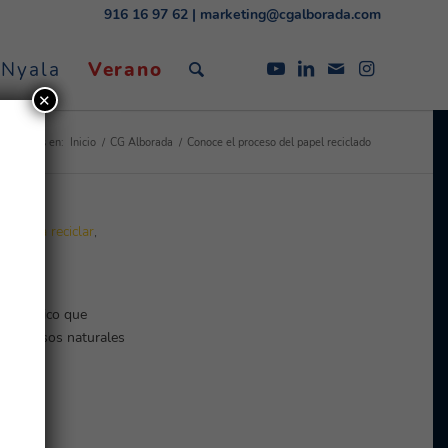
916 16 97 62
|
marketing@cgalborada.com
 Nyala
Verano
✕
Estás en:
Inicio
/
CG Alborada
/
Conoce el proceso del papel reciclado
rtancia reciclar
,
, es lógico que
 recursos naturales