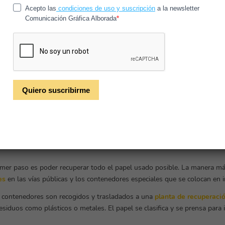
e trata de una
pasta de celulosa
, es decir, fibras vegetales diluidas en
l cartón, por su parte, se elabora uniendo capas de papel, generalmente 
 resistente y duradero.
 que mencionamos se obtienen, como todos sabemos, de los
árboles
. Po
onstantemente, ya que dependemos de un recurso natural que no es infin
ecesidad que con el tiempo ha ido mejorando cifras de recuperación, ll
rtón de utilizamos
. No solo es un dato excelente en cuanto a una tala 
oduce una reducción de emisiones de CO².
l papel reciclado, paso a paso
imer paso es poder recuperar todo el papel usado posible. La manera más
es
en las vías públicas y los contenedores especiales que se colocan en i
 contenedores son recogidos y trasladados a una
planta de recuperaci
esiduos como plásticos o metales. El papel se clasifica y se prensa para 