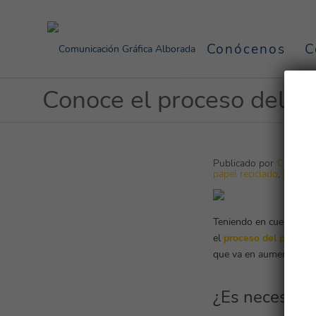
Conócenos
C
Conoce el proceso del pa
Publicado por
CGAlbor
papel reciclado
,
proceso
Teniendo en cuenta que
el
proceso del papel r
que va en aumento.
¿Es necesario