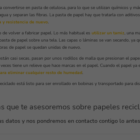
 a convertirse en pasta de celulosa, para lo que se utilizan químicos y m
agua y separan las fibras. La pasta de papel hay que tratarla con aditivos
a y resistencia de nuevo
.
de volver a fabricar papel. Lo más habitual es
utilizar un tamiz
, una m
pasta de papel sobre una tela. Las capas o láminas se van secando, ya q
 fibras de papel se quedan unidas de nuevo.
stán casi secas, pasan por unos rodillos de malla que presionan el pape
 veces tiene un relieve que hace marcas en el papel. Cuando el papel ya e
para eliminar cualquier resto de humedad
.
reciclado está listo para ser enrollado en bobinas y transportado para dis
s que te asesoremos sobre papeles recic
s datos y nos pondremos en contacto contigo lo antes