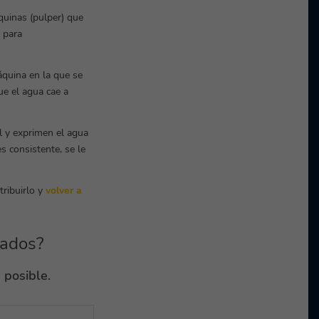
áquinas (pulper) que
 para
áquina en la que se
ue el agua cae a
l y exprimen el agua
s consistente, se le
tribuirlo y
volver a
lados?
 posible.