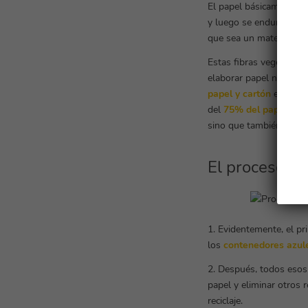
El papel básicamente s
y luego se endurecen. E
que sea un material más
Estas fibras vegetales
elaborar papel nuevo c
papel y cartón
es una n
del
75% del papel y ca
sino que también se pr
El proceso de
1. Evidentemente, el pr
los
contenedores azul
2. Después, todos esos
papel y eliminar otros r
reciclaje.