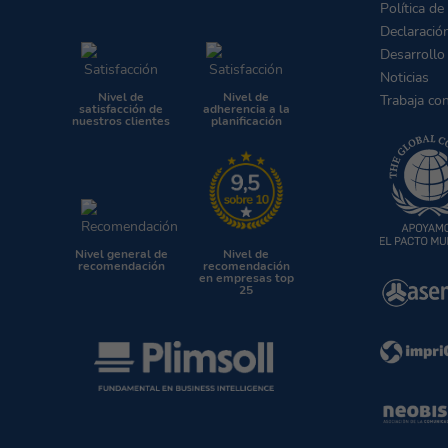
Política de
Declaració
Desarrollo
Noticias
Nivel de
Nivel de
Trabaja co
satisfacción de
adherencia a la
nuestros clientes
planificación
Nivel general de
Nivel de
recomendación
recomendación
en empresas top
25