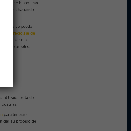
 agua que se blanquean
reciclado, haciendo
r ello no se puede
ito. El
reciclaje de
egando a ser más
menor de árboles,
 utilizada es la de
ndustrias.
ón
para limpiar el
iniciar su proceso de