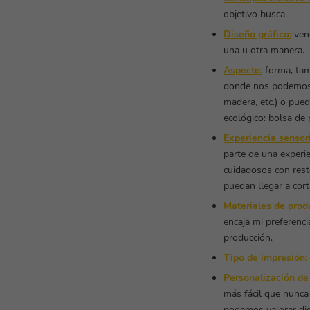
objetivo busca.
Diseño gráfico:
vend
una u otra manera.
Aspecto:
forma, tam
donde nos podemos d
madera, etc.) o pue
ecológico: bolsa de 
Experiencia sensori
parte de una experie
cuidadosos con rest
puedan llegar a corta
Materiales de prod
encaja mi preferenc
producción.
Tipo de impresión:
Personalización de
más fácil que nunca
podemos valorar dis