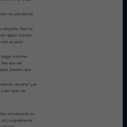
ente nos perciba de
la campaña. Aquí es
e rígidos (cartón,
y con un plus
 llegar a formar
, hay que ser
rapas, papeles que
moderno, cercano? ¿se
a las fases de
ible actualmente es
etc.) e igualmente
 cliente.