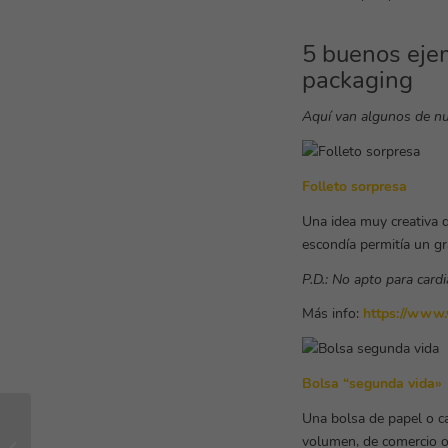
5 buenos ejem
packaging
Aquí van algunos de nu
Folleto sorpresa
Una idea muy creativa q
escondía permitía un gr
P.D.: No apto para card
Más info:
https://www
Bolsa “segunda vida»
Una bolsa de papel o ca
Códigos QR que
volumen, de comercio o 