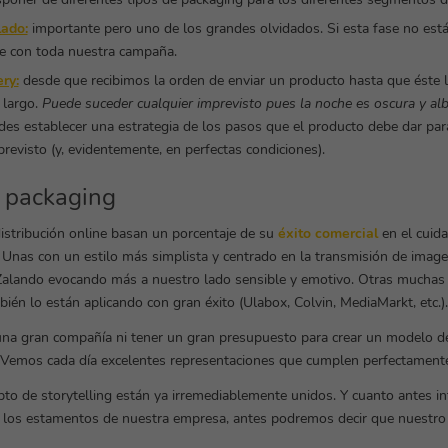
lado:
importante pero uno de los grandes olvidados. Si esta fase no est
ste con toda nuestra campaña.
ry:
desde que recibimos la orden de enviar un producto hasta que éste l
 largo.
Puede suceder cualquier imprevisto pues la noche es oscura y al
des establecer una estrategia de los pasos que el producto debe dar para
previsto (y, evidentemente, en perfectas condiciones).
y packaging
stribución online basan un porcentaje de su
éxito comercial
en el cuida
. Unas con un estilo más simplista y centrado en la transmisión de ima
alando evocando más a nuestro lado sensible y emotivo. Otras muchas
bién lo están aplicando con gran éxito (Ulabox, Colvin, MediaMarkt, etc.).
 una gran compañía ni tener un gran presupuesto para crear un modelo d
. Vemos cada día excelentes representaciones que cumplen perfectament
pto de storytelling están ya irremediablemente unidos. Y cuanto antes 
 los estamentos de nuestra empresa, antes podremos decir que nuestro