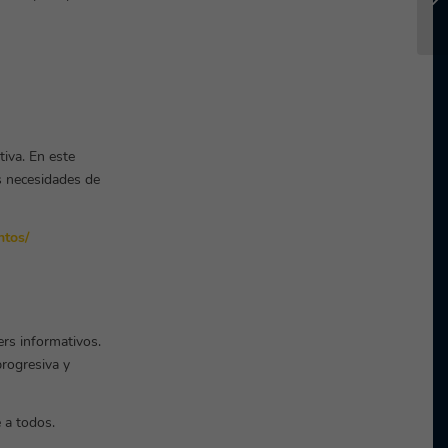
iva. En este
s necesidades de
ntos/
rs informativos.
progresiva y
 a todos.