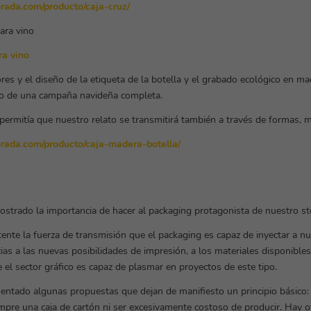
orada.com/producto/caja-cruz/
a vino
res y el diseño de la etiqueta de la botella y el grabado ecológico en m
cio de una campaña navideña completa.
permitía que nuestro relato se transmitirá también a través de formas, ma
borada.com/producto/caja-madera-botella/
trado la importancia de hacer al packaging protagonista de nuestro sto
tente la fuerza de transmisión que el packaging es capaz de inyectar a n
ias a las nuevas posibilidades de impresión, a los materiales disponibles
 el sector gráfico es capaz de plasmar en proyectos de este tipo.
ntado algunas propuestas que dejan de manifiesto un principio básico: 
mpre una caja de cartón ni ser excesivamente costoso de producir. Hay o