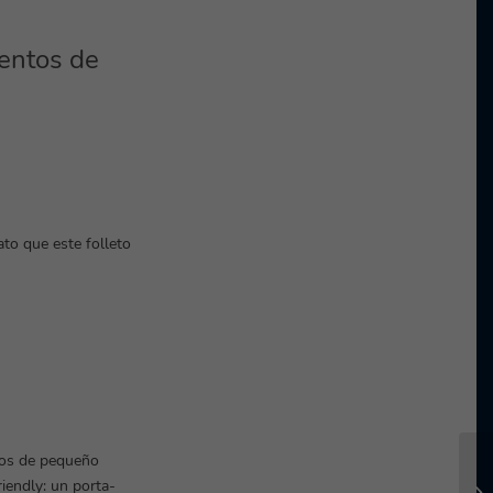
entos de
ato que este folleto
ctos de pequeño
iendly: un porta-