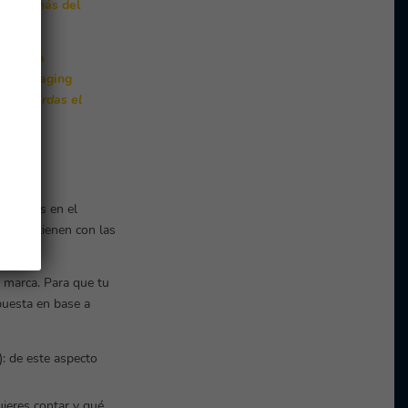
pítulo más del
os en la
de packaging
o recuerdas el
ging
ortantes en el
n Z mantienen con las
iva.
 marca. Para que tu
puesta en base a
.): de este aspecto
ieres contar y qué