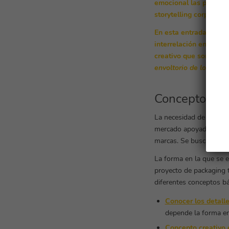
emocional las princip
storytelling corporativ
En esta entrada de bl
interrelación entre s
creativo que son muy i
envoltorio de los chic
Conceptos bás
La necesidad de contar
mercado apoyado en la r
marcas. Se busca, más q
La forma en la que se e
proyecto de packaging 
diferentes conceptos bá
Conocer los detall
depende la forma en
Concepto creativo e