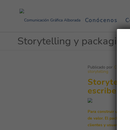
Conócenos
C
Storytelling y packaging
Publicado por
CGAlbor
storytelling
Storytelli
escribe el
Para construir una ma
de valor. El packagin
clientes y usuarios pe