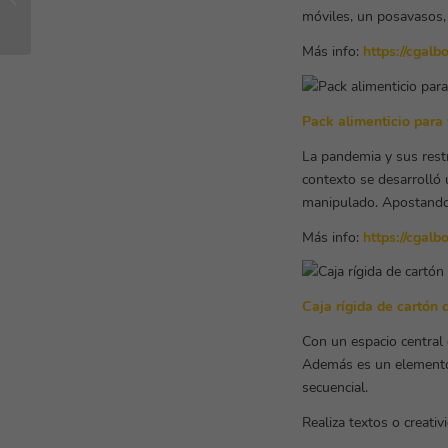
potencian tu mensaje
móviles, un posavasos, 
Más info:
https://cgal
Pack alimenticio para
La pandemia y sus restr
contexto se desarrolló 
manipulado. Apostando 
Más info:
https://cgal
Caja rígida de cartón 
Con un espacio central
Además es un elemento i
secuencial.
Realiza textos o creati