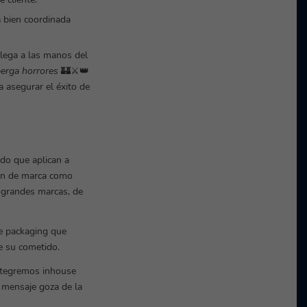
á bien coordinada
lega a las manos del
berga horrores
🏰⚔️👑
 asegurar el éxito de
do que aplican a
gen de marca como
 grandes marcas, de
e packaging que
e su cometido.
integremos inhouse
 mensaje goza de la