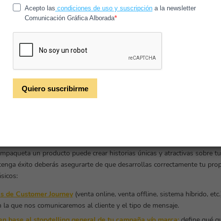
ales firmas comerciales ya están integrando el packaging como un ca
o.
og hacemos una revisión de conceptos básicos, así como profundizam
torytelling y packaging. Igualmente te presentamos algunos ejemplos 
lustrativos del concepto: «el primer mensaje es el envoltorio»
¿o ya n
les que te comías de pequeño?
😉
icos sobre storytelling aplicado al packa
 historias de marca convincentes está asumiendo roles cada vez más imp
elación que, por ejemplo, públicos como los millennials y la generació
ue nunca, una interrelación con las marcas genuina, eco-friendly y emot
mpaqueta un producto puede crear historias únicas y atractivas sobre tu
tenga éxito deberás asegurarte de que desarrollas correctamente tu pro
sicos:
es de Customer Journey
(venta online, venta offline, sistema híbrido, etc
 la que nos comunicaremos al cliente y el tipo de mensaje.
n base al storytelling general de tu campaña y/o marca:
define qué qu