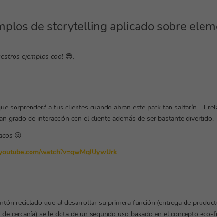
plos de storytelling aplicado sobre elem
estros ejemplos cool
😎
.
ue sorprenderá a tus clientes cuando abran este pack tan saltarín. El rel
an grado de interacción con el cliente además de ser bastante divertido.
iacos
😜
.youtube.com/watch?v=qwMqIUywUrk
rtón reciclado que al desarrollar su primera función (entrega de produ
de cercanía) se le dota de un segundo uso basado en el concepto eco-fr