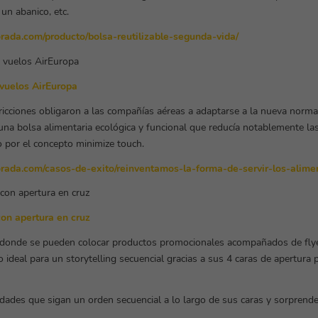
un abanico, etc.
borada.com/producto/bolsa-reutilizable-segunda-vida/
 vuelos AirEuropa
icciones obligaron a las compañías aéreas a adaptarse a la nueva normat
una bolsa alimentaria ecológica y funcional que reducía notablemente la
por el concepto minimize touch.
borada.com/casos-de-exito/reinventamos-la-forma-de-servir-los-alime
con apertura en cruz
 donde se pueden colocar productos promocionales acompañados de flye
deal para un storytelling secuencial gracias a sus 4 caras de apertura 
vidades que sigan un orden secuencial a lo largo de sus caras y sorprende