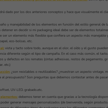
rá dado por los dos anteriores conceptos y hace que visualmente el cli
año y manejabilidad de los elementos en función del estilo general de 
etener en decidir si mi packaging ideal debe ser de elementos totalment
de ser un elemento más flexible que confiera un aspecto más manejable 
papel, eco-bolsas, etc.
al:
vista y tacto sobre todo, aunque en el olor, el oído y el gusto pueden
ncia diferente según el tipo de campaña. En el caso más común, el tacto
os y defectos en los remates (cintas adhesivas, restos de pegamento, g
r, etc.)
ucción:
¿son reciclables o reutilizables? ¿muestran un aspecto vintage, 
ia al presupuesto? Son preguntas que debemos contestar antes de pasar 
offset, UV-LED, grabado,etc.
 elementos:
debemos tener en cuenta que gracias a la tecnología dispon
 poder generar mensajes personalizados (de bienvenida, según producto, 
poner de diferentes tipos de packaging para los diferentes segmentos de