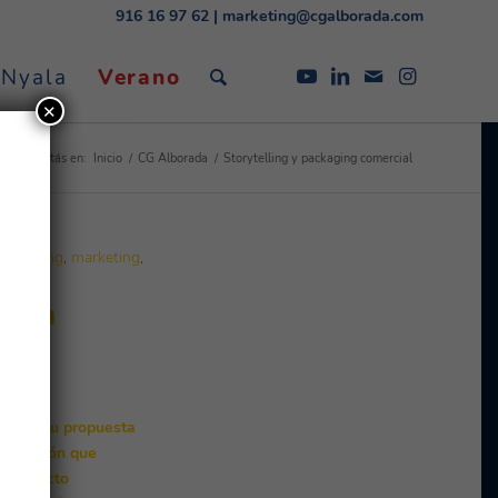
916 16 97 62
|
marketing@cgalborada.com
 Nyala
Verano
✕
Estás en:
Inicio
/
CG Alborada
/
Storytelling y packaging comercial
Packaging
,
marketing
,
oria
estren tu propuesta
impresión que
er impacto