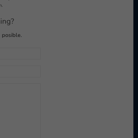
n.
ging?
 posible.