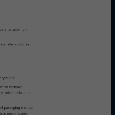
adera lanzaban un
teriales y colores.
rytelling.
uestro mensaje
 y, sobre todo, a los
el packaging creativo
tras posibilidades