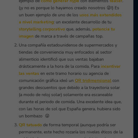
ejemplo de
cómo generar hype
con elementos
teaser
.
(
¡y no es porque lo hayamos creado nosotros
😜!) Es
un buen ejemplo de uno de los
usos más extendidos
a nivel marketing
: un excelente desarrollo de tu
storytelling corporativo
que, además,
potencia tu
imagen
de marca a través de campañas top.
Una compañía estadounidense de supermercados y
tiendas de conveniencia muy enfocados al sector
alimenticio identificó que sus ventas bajaban
drásticamente a la hora de la comida. Para
incentivar
las ventas
en este tramo horario su agencia de
comunicación gráfica ideó un
QR tridimensional
con
grandes descuentos que debido a la trayectoria solar
(a modo de reloj solar) solamente era escaneable
durante el periodo de comida.
Una excelente idea que,
con las horas de sol que España genera, hubiera sido
un bombazo
😜
QR tatuado
de forma temporal (aunque podría ser
permanente, este hecho rozaría los niveles éticos de la