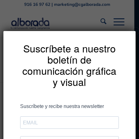
916 16 97 62
|
marketing@cgalborada.com
✕
Códigos QR que
Suscríbete a nuestro
boletín de
potencian tu mensaje
comunicación gráfica
Estás en:
Inicio
/
CG Alborada
/
Códigos QR que potencian tu mensaje
y visual
Publicado por
CGAlborada
/
el
9 de septiembre de
2021
/
relacionado con
Encuadernación
,
Wire-O
,
arte final
,
diseño
,
impresión
Códigos QR que potencian
tu mensaje