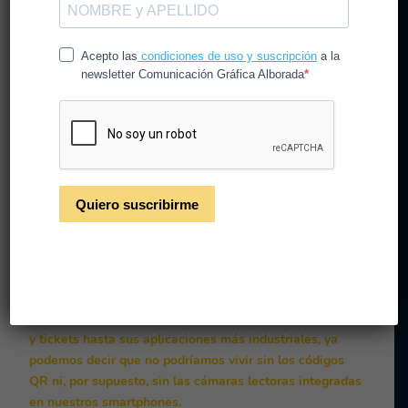
Hoy día, sobre todo durante este periodo covid que nos
ha tocado vivir, los códigos QR se han convertido en
utilidades imprescindibles de uso cotidiano. Gracias en
parte a su fácil manejo, pero también gracias a las
múltiples ventajas que proporcionan tanto a emisores
como a receptores del mensaje que espera a ser
descubierto tras este elemento gráfico formado por una
trama de cuadritos. Desde su uso diario en restaurantes
y tickets hasta sus aplicaciones más industriales, ya
podemos decir que no podríamos vivir sin los códigos
QR ni, por supuesto, sin las cámaras lectoras integradas
en nuestros smartphones.