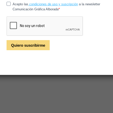
ayudando a proteger los bosques y toda la vida que sustentan.
Los bosques juegan un papel clave en la lucha contra el cambio cl
necesidades diarias provienen de los bosques. Por lo tanto, FSC 
bosques y las personas puedan prosperar. FSC proporciona el siste
mundo y cuenta con la confianza de ONG, empresas y consumidore
para todos, para siempre.
C. G. Alborada se enorgullece de apoyar la gestión sostenible de 
C010671. Durante la Semana del Bosque FSC, celebraremos nues
clientes a ser ellos mismos administradores forestales.
Sé parte del cambio sostenible y ayude a cuidar los bosques apo
información visite
el sitio web de FSC
y suscríbete al boletín info