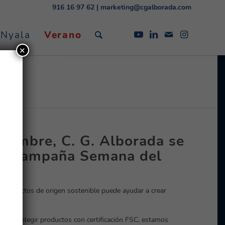
916 16 97 62
|
marketing@cgalborada.com
 Nyala
Verano
✕
ptiembre, C. G. Alborada se
n la campaña Semana del
 productos de origen sostenible puede ayudar a crear
C”. Al elegir productos con certificación FSC, estamos