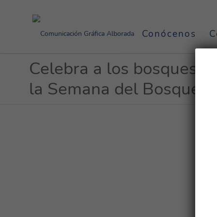
Conócenos
C
Celebra a los bosques c
la Semana del Bosque 