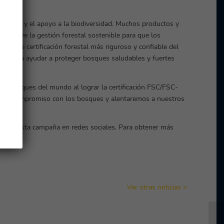
imático y el apoyo a la biodiversidad. Muchos productos y
promueve la gestión forestal sostenible para que los
ma de certificación forestal más riguroso y confiable del
s para ayudar a proteger bosques saludables y fuertes
los bosques del mundo al lograr la certificación FSC/FSC-
tro compromiso con los bosques y alentaremos a nuestros
yando esta campaña en redes sociales. Para obtener más
rmativo.
Ver otras noticias >