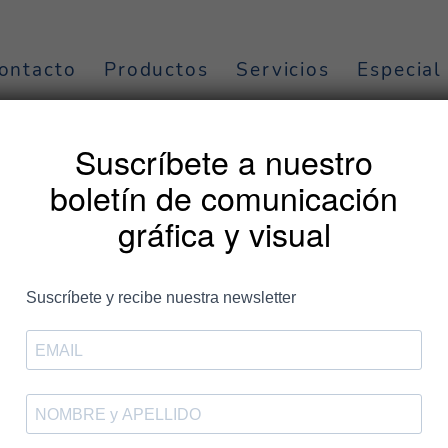
ontacto
Productos
Servicios
Especial
on nosotros durante
Suscríbete a nuestro
FSCR 2022
boletín de comunicación
gráfica y visual
Este año, del 24 al 30 de se
enorgullece de participar e
Bosque FSC.
La campaña destaca el valor de los bosques y cómo la elección de
bosques fuertes para el futuro.
El tema de la campaña de este año es “Elige los bosques. Elige FS