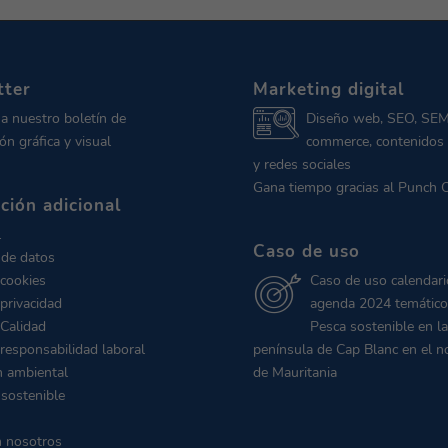
tter
Marketing digital
 a nuestro boletín de
Diseño web, SEO, SEM
ón gráfica y visual
commerce, contenidos 
y redes sociales
Gana tiempo gracias al Punch 
ción adicional
l
Caso de uso
 de datos
 cookies
Caso de uso calendari
 privacidad
agenda 2024 temático
 Calidad
Pesca sostenible en la
 responsabilidad laboral
península de Cap Blanc en el n
n ambiental
de Mauritania
 sostenible
n nosotros