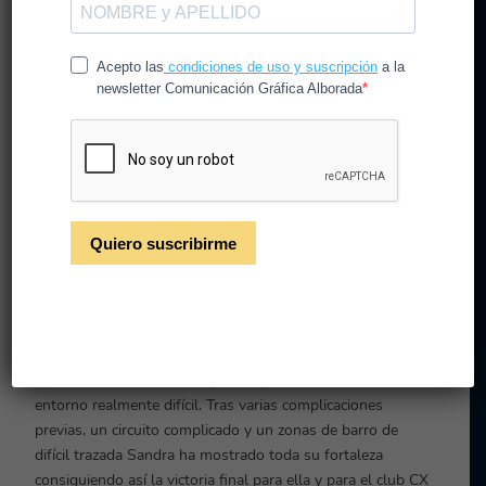
Una campeona del mundo
junto al CX Valdecross,
patrocinado por
Comunicación Gráfica
Alborada
Sandra Pastor del Equipo Physiorelax Valdecross
patrocinado por Comunicación Gráfica Alborada ha ganado
el Campeonato del Mundo Máster Mtb en Cerro Bayo
(Argentina).
Y es que es un orgullo contarlo, ya que Sandra lleva poco
tiempo compitiendo en esto del ciclismo y aun así se ha
proclamado nada menos que campeona del mundo en un
entorno realmente difícil. Tras varias complicaciones
previas, un circuito complicado y un zonas de barro de
difícil trazada Sandra ha mostrado toda su fortaleza
consiguiendo así la victoria final para ella y para el club CX