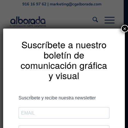
916 16 97 62
|
marketing@cgalborada.com
✕
La pasión por la bici
Suscríbete a nuestro
boletín de
tiene recompensa
comunicación gráfica
y visual