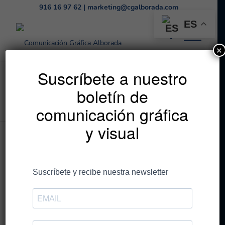
916 16 97 62
|
marketing@cgalborada.com
ES
✕
El reciclaje, un
Suscríbete a nuestro
boletín de
compromiso en alza
comunicación gráfica
y visual
Durante el 2021 aumenta
el reciclaje un 5,3% de
plástico, metal, papel y
cartón