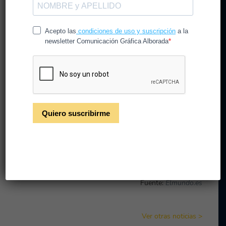
Cada día la población española se encuentra más
concienciada y comprometida con el reciclaje. Por lo tanto,
según recoge el estudio «
Hábitos de la Población Española
ante el reciclaje
» realizada por el Instituto Catchment para
Ecoembes
, un 82,9% de los ciudadanos disponen de tres
espacios para separar los envases.
Además de reciclar más de un 5% frente al año pasado,
cada día lo hacemos mejor. Gracias a ello podemos dar una
segunda vida a multitud de objetos mientras contribuimos
al cuidado del medio ambiente.
Si deseas ampliar la información de esta noticia haz clic en
este enlace
.
Fuente:
Elmundo.es
Ver otras noticias >