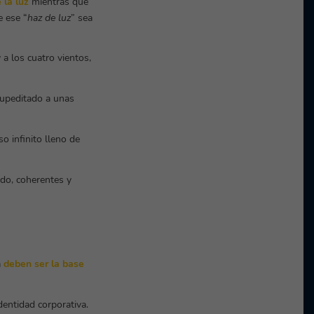
 la luz
mientras que
e ese “
haz de luz
” sea
a los cuatro vientos,
supeditado a unas
so infinito lleno de
do, coherentes y
a
deben ser la base
entidad corporativa.