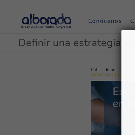
Conócenos
C
Definir una estrategia v
Publicado por
CGAlbor
comunicación gráfica
,
e