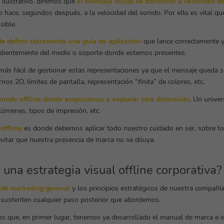
 ilustrativo, diremos que
el mensaje visual se transmite a velocidad de
o hace, segundos después, a la velocidad del sonido. Por ello es vital qu
sible.
de definir claramente una guía de aplicación
que lance correctamente y 
dientemente del medio o soporte donde estemos presentes.
más fácil de gestionar estas representaciones ya que el mensaje queda 
rnos 2D, límites de pantalla, representación “
finita
” de colores, etc.
mundo offline donde empezamos a explorar otra dimensión
. Un univer
lúmenes, tipos de impresión, etc.
offline
es donde debemos aplicar todo nuestro cuidado en ser, sobre to
itar que nuestra presencia de marca no se diluya.
 una estrategia visual offline corporativa?
 de marketing general
y los principios estratégicos de nuestra compañí
sustenten cualquier paso posterior que abordemos.
s que, en primer lugar, tenemos ya desarrollado el manual de marca e id