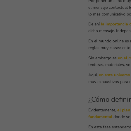
Por poner un símil muy
el mensaje contextual l
lo más comunicativo po
De ahí
la importancia 
dicho mensaje. Indepen
En el mundo online es 
reglas muy claras: ento
Sin embargo es
en el 
texturas, materiales, vo
Aquí,
en este universo 
muy exhaustivos para ev
¿Cómo definir
Evidentemente,
el plan
fundamental
donde se 
En esta fase entendemo