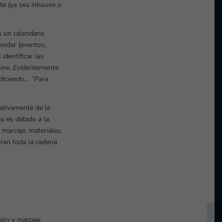
te (ya sea inhouse o
s un calendario
ordar (eventos,
identificar las
line.
Evidentemente
diciendo… “Para
tativamente de la
o es debido a la
marcaje, materiales,
bran toda la cadena
ión y marcaje.