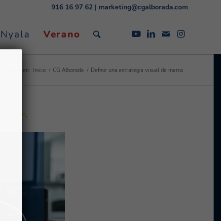
916 16 97 62
|
marketing@cgalborada.com
 Nyala
Verano
Estás en:
Inicio
/
CG Alborada
/
Definir una estrategia visual de marca
nicación
,