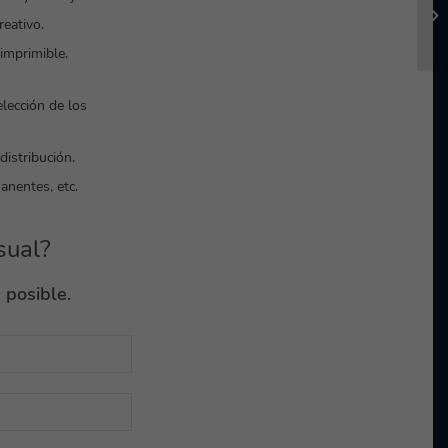
eativo.
imprimible,
lección de los
istribución.
anentes, etc.
sual?
 posible.