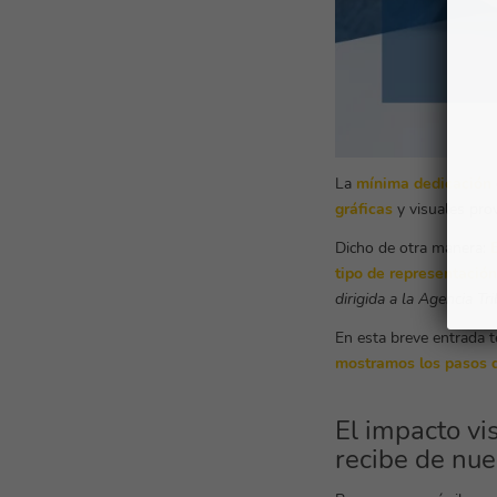
La
mínima dedicación
gráficas
y visuales pro
Dicho de otra manera:
E
tipo de representación
dirigida a la Agencia Tri
En esta breve entrada 
mostramos los pasos d
El impacto vi
recibe de nu