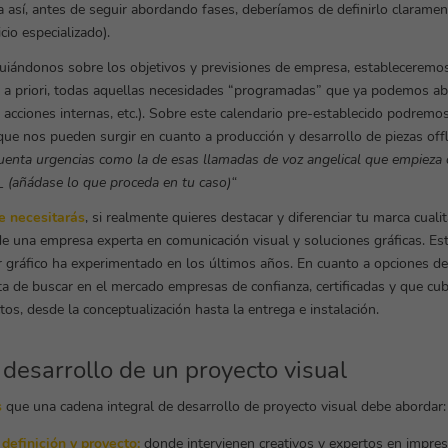
 así, antes de seguir abordando fases, deberíamos de definirlo claramen
io especializado).
guiándonos sobre los objetivos y previsiones de empresa, estableceremo
, a priori, todas aquellas necesidades “programadas” que ya podemos ab
cciones internas, etc.). Sobre este calendario pre-establecido podremos 
ue nos pueden surgir en cuanto a producción y desarrollo de piezas off
enta urgencias como la de esas llamadas de voz angelical que empieza 
 (añádase lo que proceda en tu caso)“
e necesitarás
, si realmente quieres destacar y diferenciar tu marca cuali
e una empresa experta en comunicación visual y soluciones gráficas. Est
r gráfico ha experimentado en los últimos años. En cuanto a opciones de 
a de buscar en el mercado empresas de confianza, certificadas y que cu
tos, desde la conceptualización hasta la entrega e instalación.
desarrollo de un proyecto visual
s
que una cadena integral de desarrollo de proyecto visual debe abordar:
definición y proyecto:
donde intervienen creativos y expertos en impres