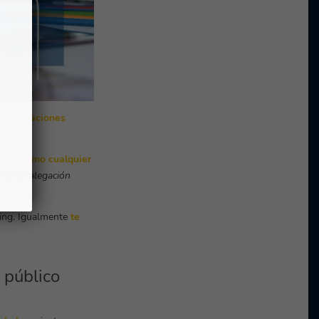
presentaciones
al máximo cualquier
rta de alegación
ting. Igualmente
te
 público