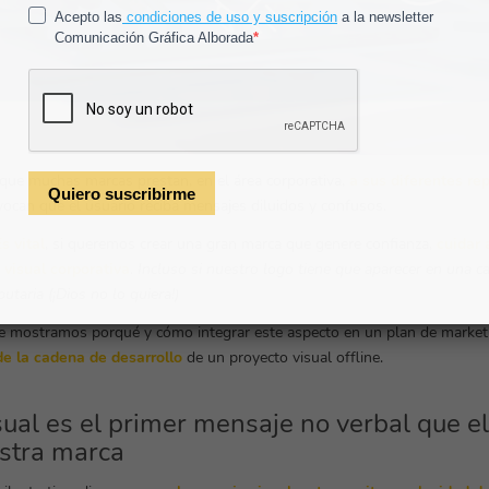
que muchas marcas prestan, en el área corporativa,
a sus diferentes re
vocan que el usuario reciba mensajes diluidos y confusos.
s vital
, si queremos crear una gran marca que genere confianza,
cuidar 
 visual corporativa
.
Incluso si nuestro logo tiene que aparecer en una ca
butaria (¡Dios no lo quiera!)
te mostramos porqué y cómo integrar este aspecto en un plan de marke
e la cadena de desarrollo
de un proyecto visual offline.
sual es el primer mensaje no verbal que el
estra marca