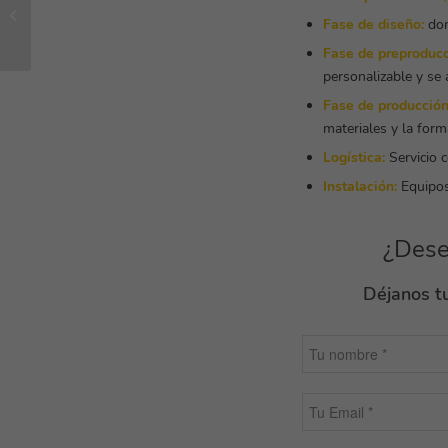
Comunicación 360 en
tiempos de Covid
Fase de diseño:
don
Fase de preproducc
personalizable y se 
Fase de producción
materiales y la form
Logística:
Servicio 
Instalación:
Equipos 
¿Dese
Déjanos tu