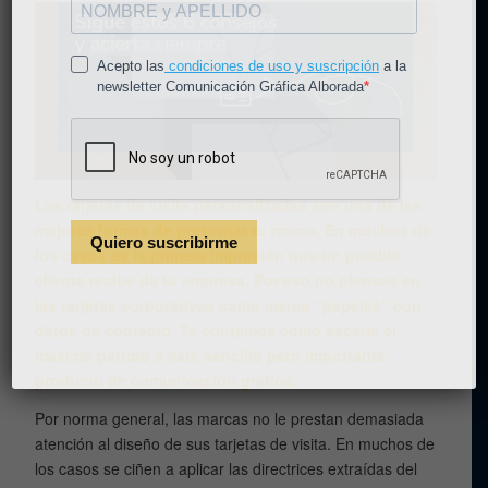
Las
tarjetas de visita
personalizadas son una de las
mejores formas de presentar tu marca. En muchos de
los casos es la primera impresión que un posible
cliente recibe de tu empresa. Por eso no pienses en
las tarjetas corporativas como meros “papeles” con
datos de contacto. Te contamos cómo sacarle el
máximo partido a este sencillo pero importante
producto de
comunicación gráfica
.
Por norma general, las marcas no le prestan demasiada
atención al diseño de sus tarjetas de visita. En muchos de
los casos se ciñen a aplicar las directrices extraídas del