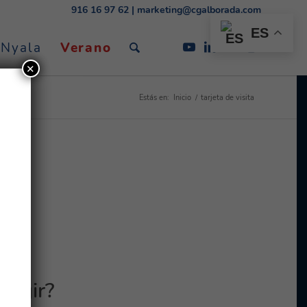
916 16 97 62
|
marketing@cgalborada.com
ES
 Nyala
Verano
✕
Estás en:
Inicio
/
tarjeta de visita
legir?