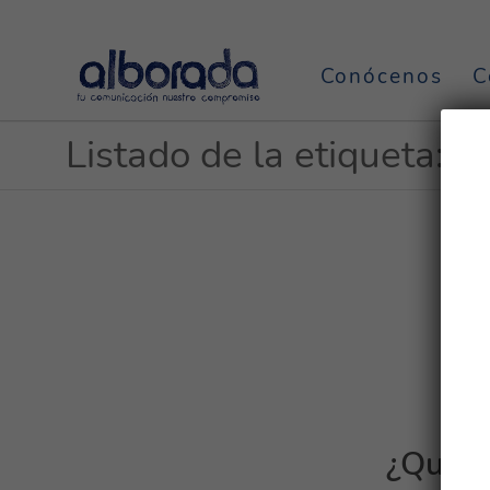
Conócenos
C
Listado de la etiqueta: ta
¿Qué t