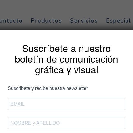
ontacto
Productos
Servicios
Especial
rjeta de visita
Suscríbete a nuestro
boletín de comunicación
gráfica y visual
Entradas
ipo de papel para imprimir debo e