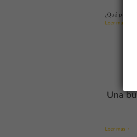
¿Qué papel p
Leer más
Una bue
Leer más