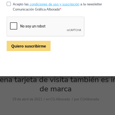
/
/
24 de mayo de 2021
en
CG Alborada
por
CGAlborada
ara imprimir debo elegir?
na tarjeta de visita también es 
de marca
/
/
29 de abril de 2021
en
CG Alborada
por
CGAlborada