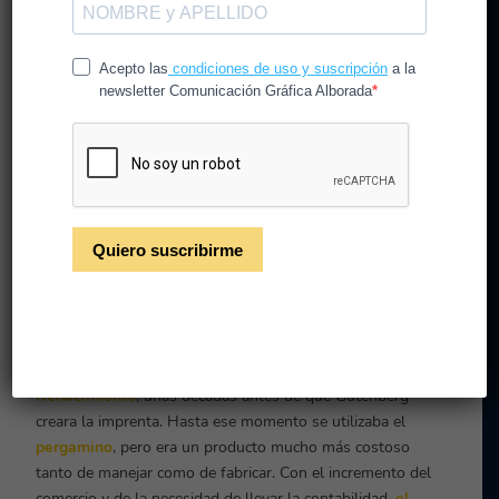
La invención de la imprenta de Gutenberg fue un hecho
clave en el siglo XV, pero si algo revolucionó de verdad
el mundo de la escritura siglos antes, fue la invención
del papel. Pasado ya unos cuantos siglos más y
ubicándonos de lleno en la era digital, te explicamos la
importancia del papel en productos impresos y los
principales tipos de papel existentes.
El papel y la imprenta
Como bien sabes de cuando estudiabas primaria (porque
lo recuerdas, ¿verdad?
)
😜
El papel se inventó en China
sobre al año 100 d.C. pero
no llegó a Europa hasta el
Renacimiento
, unas décadas antes de que Gutenberg
creara la imprenta. Hasta ese momento se utilizaba el
pergamino
, pero era un producto mucho más costoso
tanto de manejar como de fabricar. Con el incremento del
comercio y de la necesidad de llevar la contabilidad,
el