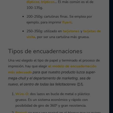
dípticos
,
trípticos
… El más común es el de
100-135g.
200-250g: cartulinas finas. Se emplea por
ejemplo, para imprimir
flyers
.
250-350g: utilizado en
tarjetones
y
tarjetas de
visita
, por ser una cartulina más gruesa.
Tipos de encuadernaciones
Una vez elegido el tipo de papel y terminado el proceso de
impresión, hay que elegir
el modelo de encuadernación
para que nuestro producto luzca super-
más adecuado
mega-chuli y el departamento de marketing, sea de
nuevo, el centro de todas las felicitaciones
👏💪
Wire-O:
dos lazos en bucle de metal o plástico
grueso. Es un sistema económico y rápido con
posibilidad de giro de 360º y gran resistencia.
Espiral:
se pasa una espiral en el bloque que se quiere