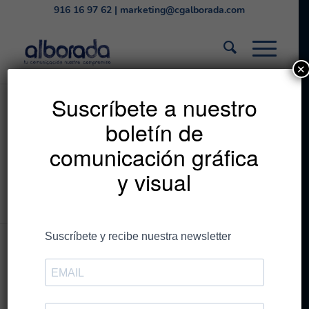
916 16 97 62
|
marketing@cgalborada.com
✕
¿Qué tipo de papel
Suscríbete a nuestro
boletín de
para imprimir debo
comunicación gráfica
elegir?
y visual
Estás en:
Inicio
/
CG Alborada
/
¿Qué tipo de papel para imprimir debo elegir?
Publicado por
CGAlborada
/
el
24 de mayo de
2021
/
relacionado con
Encuadernación
,
Wire-O
,
estucado
,
folleto
,
imprenta
,
impresión
,
offset
,
papel
,
poster
,
tarjeta de visita