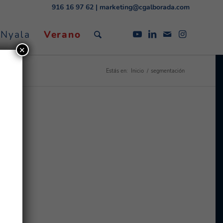
916 16 97 62
|
marketing@cgalborada.com
 Nyala
Verano
✕
Estás en:
Inicio
/
segmentación