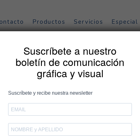
ontacto
Productos
Servicios
Especial
segmentación
Suscríbete a nuestro
boletín de comunicación
gráfica y visual
Entradas
El buzoneo creativo triunfa