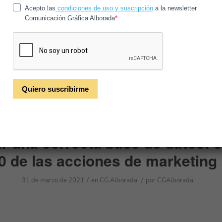
/
/
15 de abril de 2021
en
CG Alborada
por
CGAlborada
r una correcta base de datos: e
0 de las acciones de marketing
/
/
31 de marzo de 2021
en
CG Alborada
por
CGAlborada