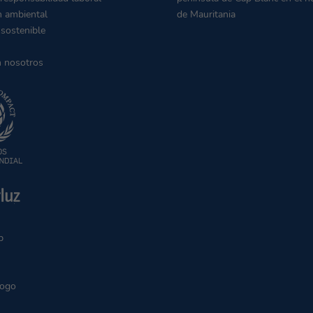
n ambiental
de Mauritania
 sostenible
n nosotros