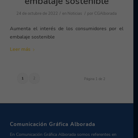
embalaje sostenible
/
/
24 de octubre de 2022
en
Noticias
por
CGAlborada
Aumenta el interés de los consumidores por el
embalaje sostenible
Leer más
1
2
Página 1 de 2
Comunicación Gráfica Alborada
En Comunicación Gráfica Alborada somos referentes en