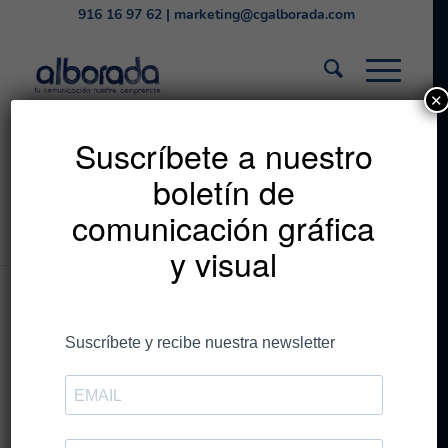
916 16 97 62
|
marketing@cgalborada.com
✕
Listado de la etiqueta:
Suscríbete a nuestro
boletín de
reciclaje
comunicación gráfica
Estás en:
Inicio
/
reciclaje
y visual
Entradas