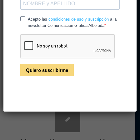
Fakes news sobre papel y
cartón
/
/
3 de junio de 2024
en
CG Alborada
por
CGAlborada
Hay muchas fakes news sobre el papel y
cartón que circulan. Sin embargo, es una de
las industrias más sostenibles con el medio
ambiente.
Leer más