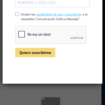
Celebra a los bosques con
nosotros durante la
Semana del Bosque FSCR
2022
/
/
20 de septiembre de 2022
en
Noticias
por
CGAlborada
C. G. Alborada se enorgullece de participar en la
campaña Semana del Bosque FSC.
Leer más