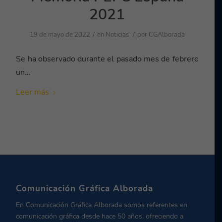
2021
/
/
19 de mayo de 2022
en
Noticias
por
CGAlborada
Se ha observado durante el pasado mes de febrero
un…
Leer más
Comunicación Gráfica Alborada
En Comunicación Gráfica Alborada somos referentes en
comunicación gráfica desde hace 50 años, ofreciendo a