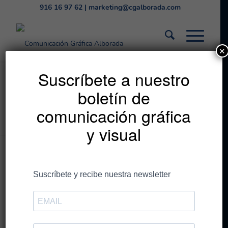
916 16 97 62
|
marketing@cgalborada.com
✕
Listado de la etiqueta:
Suscríbete a nuestro
boletín de
forestal
comunicación gráfica
Estás en:
Inicio
/
forestal
y visual
Entradas