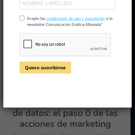
El buzoneo creativo triunfa
/
/
15 de abril de 2021
en
CG Alborada
por
CGAlborada
Leer más
Generar una correcta base
de datos: el paso 0 de las
acciones de marketing