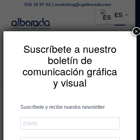
916 16 97 62
|
marketing@cgalborada.com
ES
✕
Listado de la etiqueta:
Suscríbete a nuestro
boletín de
BBDD
comunicación gráfica
Estás en:
Inicio
/
BBDD
y visual
Entradas