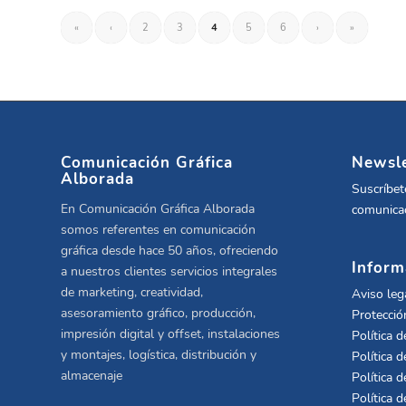
«
‹
2
3
4
5
6
›
»
Comunicación Gráfica
Newsle
Alborada
Suscríbet
En Comunicación Gráfica Alborada
comunicac
somos referentes en comunicación
gráfica desde hace 50 años, ofreciendo
Inform
a nuestros clientes servicios integrales
de marketing, creatividad,
Aviso leg
asesoramiento gráfico, producción,
Protecció
impresión digital y offset, instalaciones
Política d
y montajes, logística, distribución y
Política d
almacenaje
Política d
Política 