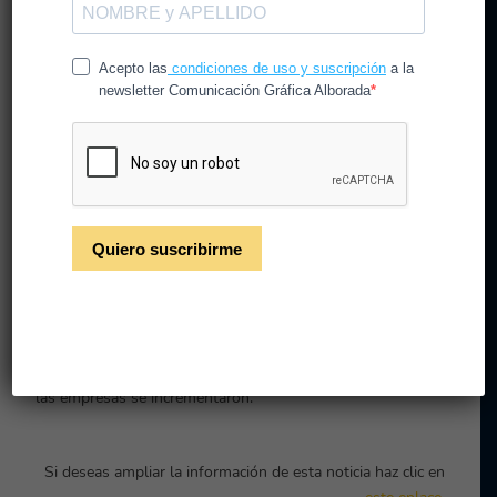
Informe sobre el sector de
Comunicación Gráfica
2020
Neobis presentó el pasado 10 de marzo su nueva edición
del informe anual relativo a la situación del sector de la
Comunicación Gráfica.
Durante el año 2020 muchas tendencias se vieron
truncadas pero otras de ellas se magnificaron. La
facturación cayó un 17,5%, niveles vistos hace una década,
pero es cierto que los resultados medios de beneficios en
las empresas se incrementaron.
Si deseas ampliar la información de esta noticia haz clic en