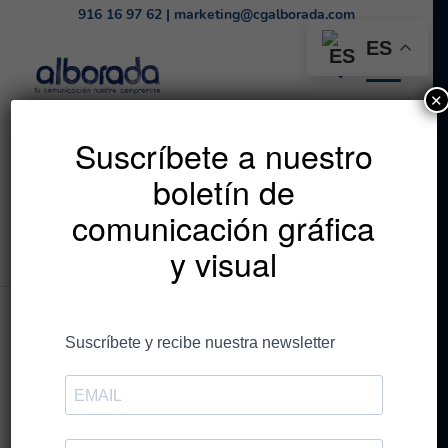
916 16 97 62
|
marketing@cgalborada.com
ES
✕
Informe sobre el sector
Suscríbete a nuestro
boletín de
de Comunicación
comunicación gráfica
Gráfica 2020
y visual