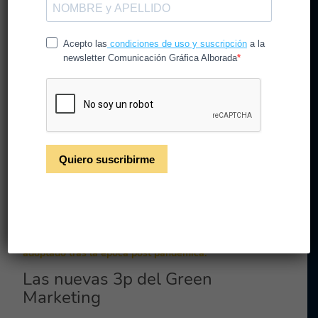
La grave explotación del planeta ha provocado una
crisis de consumo haciendo que los consumidores se
pregunten cómo comprar, viajar y consumir de forma
ética. Por ello los fabricantes y empresas trabajan
diariamente para adaptarse a esta nueva realidad.
En consecuencia, el marketing debe mantenerse en un
constante cambio, luchando por adaptarse y seguir el
ritmo a los cambios de conducta más sostenible de los
consumidores. Por esta razón las empresas deben
absorber en su ADN las tendencias que se han
adoptado tras la época post pandémica.
Las nuevas 3p del Green
Marketing