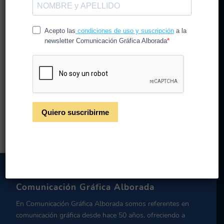
Integra el gran formato en
campañas publicitarias
/
/
5 de mayo de 2021
en
CG Alborada
por
CGAlborada
Leer más
Comunicación Gráfica Alborada
En Comunicación Gráfica Alborada somos referentes en
comunicación gráfica desde hace 50 años, ofreciendo a