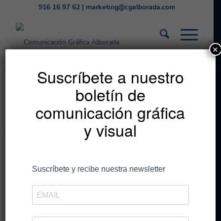
916 16 97 62
|
marketing@cgalborada.com
✕
Listado de la etiqueta:
Suscríbete a nuestro
boletín de
roll-up
comunicación gráfica
Estás en:
Inicio
/
roll-up
y visual
Entradas