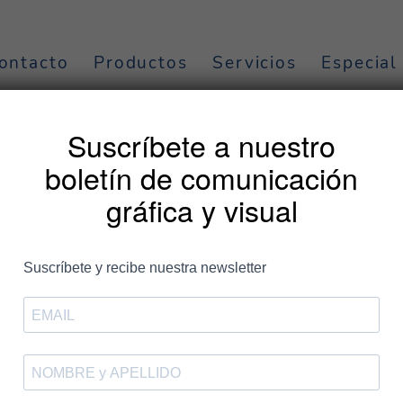
ontacto
Productos
Servicios
Especial
asis sonoro
Suscríbete a nuestro
boletín de comunicación
gráfica y visual
Entradas
 Sahel organiza la primera edició