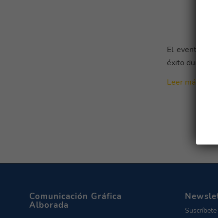
El evento soli
éxito durante 
Leer más
Comunicación Gráfica
Newsle
Alborada
Suscríbete