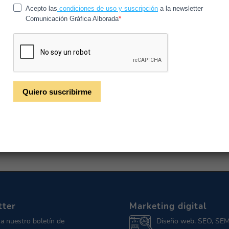
festival Oasis Sonoro
/
/
13 de noviembre de 2023
en
Noticias
por
CGAlborada
dario ‘Oasis Sonoro’, organizado por Rivas-Sahel, resultó s
su primera edición.
tter
Marketing digital
 a nuestro boletín de
Diseño web, SEO, SEM