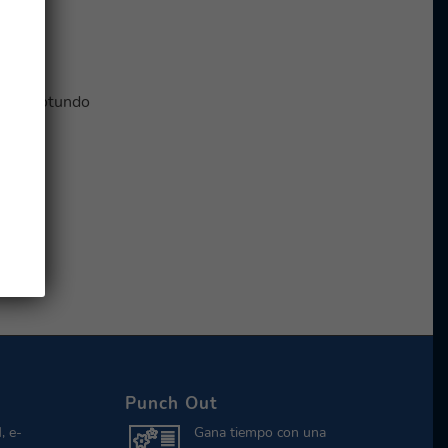
er un rotundo
Punch Out
, e-
Gana tiempo con una