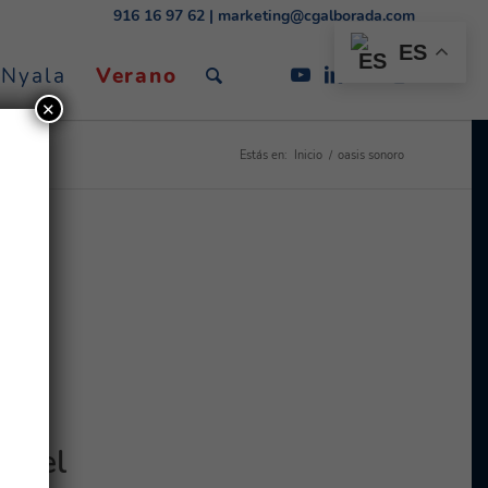
916 16 97 62
|
marketing@cgalborada.com
ES
 Nyala
Verano
✕
Estás en:
Inicio
/
oasis sonoro
n del