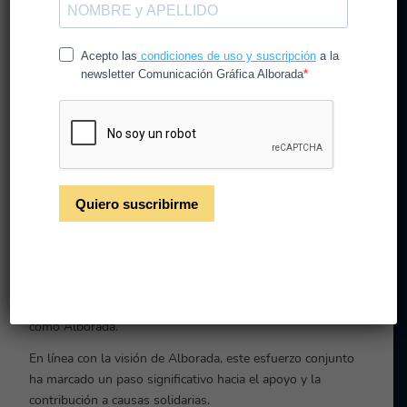
Rivas-Sahel, resultó ser
un rotundo éxito durante
su primera edición.
El propósito principal
de esta iniciativa era
recaudar
fondos para la adquisición de una ambulancia destinada
al proyecto 4×4 Solidario de Rivas Sahel
.
Este proyecto anual tiene como objetivo enviar vehículos y
asistencia humanitaria a los campamentos de refugiados
saharauis en Tinduf, Argelia,
contribuyendo así al
desarrollo de la ayuda humanitaria y al progreso de la
sociedad saharaui en su conjunto
.
El logro de este objetivo fue posible gracias al festival de
música de Rivas Sahel y a la participación de colaboradores
como Alborada.
En línea con la visión de Alborada, este esfuerzo conjunto
ha marcado un paso significativo hacia el apoyo y la
contribución a causas solidarias.