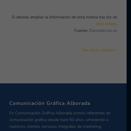
Si deseas ampliar la información de esta noticia haz clic en
este enlace
.
Fuente:
Diarioderivas.es
Ver otras noticias >
Comunicación Gráfica Alborada
En Comunicación Gráfica Alborada somos referentes en
comunicación gráfica desde hace 50 años, ofreciendo a
nuestros clientes servicios integrales de marketing,