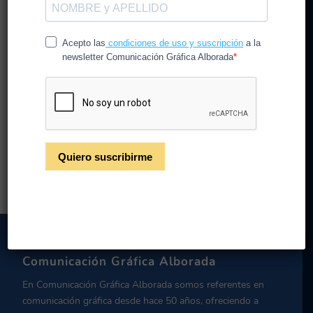
Integra el gran formato en
campañas publicitarias
/
/
5 de mayo de 2021
en
CG Alborada
por
CGAlborada
Leer más
Comunicación Gráfica Alborada
En Comunicación Gráfica Alborada somos referentes en
comunicación gráfica desde hace 50 años, ofreciendo a