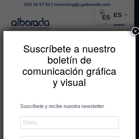
916 16 97 62
|
marketing@cgalborada.com
ES
✕
Listado de la etiqueta:
Suscríbete a nuestro
boletín de
gran formato
comunicación gráfica
Estás en:
Inicio
/
gran formato
y visual
Entradas