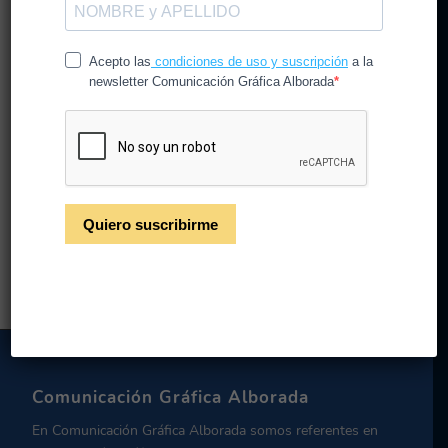
Top 7 errores de
publicidad
/
/
3 de noviembre de 2021
en
CG Alborada
por
CGAlborada
Top 7 errores de publicidad
Leer más
Comunicación Gráfica Alborada
En Comunicación Gráfica Alborada somos referentes en