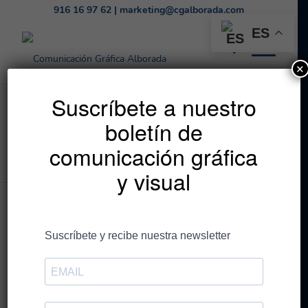
916 16 97 62
|
marketing@cgalborada.com
ES
✕
Listado de la etiqueta:
Suscríbete a nuestro
boletín de
éxito
comunicación gráfica
Estás en:
Inicio
/
éxito
y visual
Entradas