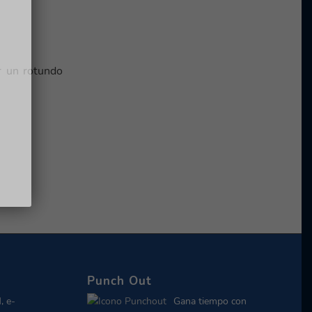
er un rotundo
Punch Out
, e-
Gana tiempo con