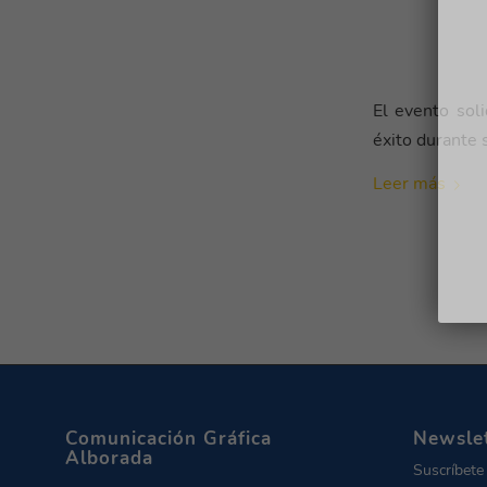
El evento soli
éxito durante 
Leer más
Comunicación Gráfica
Newsle
Alborada
Suscríbete