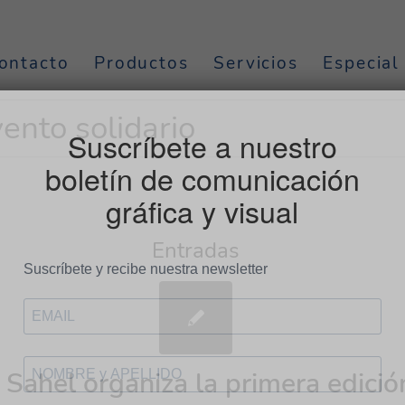
ontacto
Productos
Servicios
Especial
vento solidario
Suscríbete a nuestro
boletín de comunicación
gráfica y visual
Entradas
 Sahel organiza la primera edició