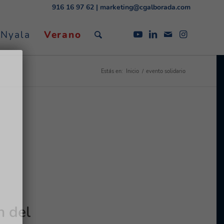
916 16 97 62
|
marketing@cgalborada.com
 Nyala
Verano
Estás en:
Inicio
/
evento solidario
n del