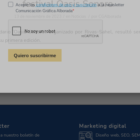
festival Oasis Sonoro
/
/
13 de noviembre de 2023
en
Noticias
por
CGAlborada
dario ‘Oasis Sonoro’, organizado por Rivas-Sahel, resultó s
su primera edición.
tter
Marketing digital
 a nuestro boletín de
Diseño web, SEO, SEM