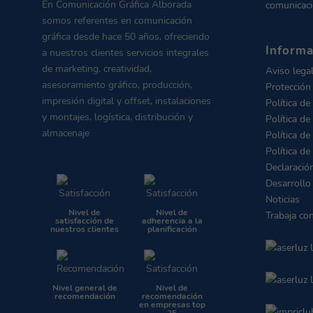
En Comunicación Gráfica Alborada
comunicaci
somos referentes en comunicación
gráfica desde hace 50 años, ofreciendo
Informa
a nuestros clientes servicios integrales
de marketing, creatividad,
Aviso lega
asesoramiento gráfico, producción,
Protección
impresión digital y offset, instalaciones
Política de
y montajes, logística, distribución y
Política de
almacenaje
Política de
Política de
Declaració
Desarrollo
Noticias
Nivel de
Nivel de
Trabaja co
satisfacción de
adherencia a la
nuestros clientes
planificación
Nivel general de
Nivel de
recomendación
recomendación
en empresas top
25