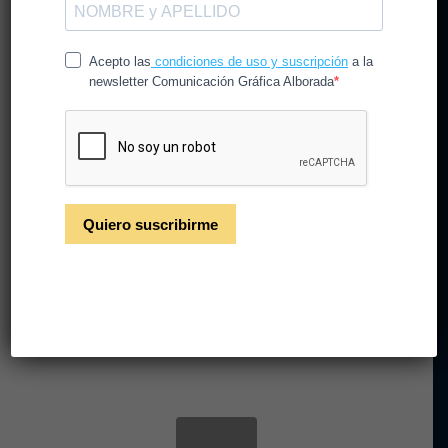
Nivel de recomendación
en empresas
/
/
14 de mayo de 2024
en
Noticias
por
CGAlborada
Nuestra trayectoria nos avala y así es percibido por
un nutrido y selecto grupo de las compañías
nacionales de lo más top.
Leer más