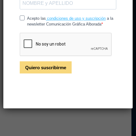
Celebra a los bosques
con nosotros durante la
Semana del Bosque
FSCR 2022
/
/
20 de septiembre de 2022
en
Noticias
por
CGAlborada
C. G. Alborada se enorgullece de participar en la
campaña Semana del Bosque FSC.
Leer más