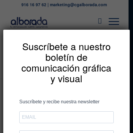
916 16 97 62
|
marketing@cgalborada.com
✕
Listado de la etiqueta:
Suscríbete a nuestro
boletín de
bosque
comunicación gráfica
Estás en:
Inicio
/
bosque
y visual
Entradas