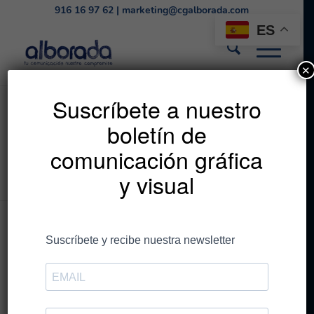
916 16 97 62
|
marketing@cgalborada.com
ES
✕
Premio Plimsoll 2023
Suscríbete a nuestro
boletín de
para Comunicación
comunicación gráfica
Gráfica Alborada
y visual