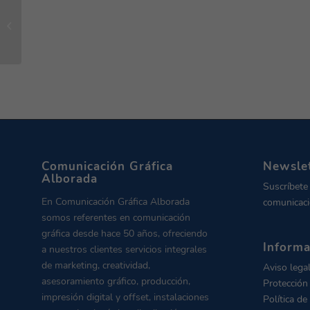
Tapones para una
nueva vida con Seur
Comunicación Gráfica
Newsle
Alborada
Suscríbete
En Comunicación Gráfica Alborada
comunicaci
somos referentes en comunicación
gráfica desde hace 50 años, ofreciendo
Informa
a nuestros clientes servicios integrales
de marketing, creatividad,
Aviso lega
asesoramiento gráfico, producción,
Protección
impresión digital y offset, instalaciones
Política de