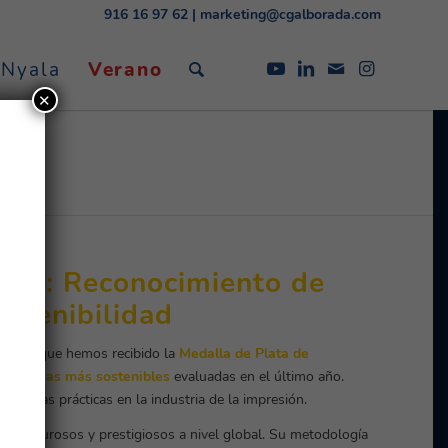
916 16 97 62
|
marketing@cgalborada.com
 Nyala
Verano
✕
adis: Reconocimiento de
stenibilidad
nciar que hemos recibido la
Medalla de Plata de
 empresas más sostenibles
evaluadas en el último año.
 buenas prácticas en la industria de la impresión.
más rigurosos y prestigiosos a nivel global. Su metodología