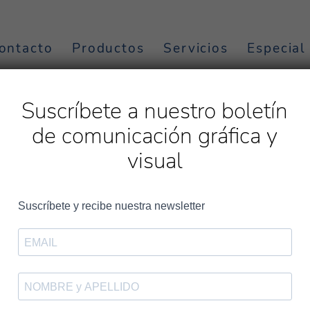
ontacto
Productos
Servicios
Especial
is para
Suscríbete a nuestro boletín
lborada
de comunicación gráfica y
visual
La Medalla de Plata de EcoV
nuestro compromiso con la so
En
Comunicación Gráfica Alborada
estamos emocionados de anu
EcoVadis
, un reconocimiento que nos sitúa en el
top 15% de las
Este logro refuerza nuestro compromiso con la sostenibilidad y las
EcoVadis es uno de los sistemas de evaluación de sostenibilidad 