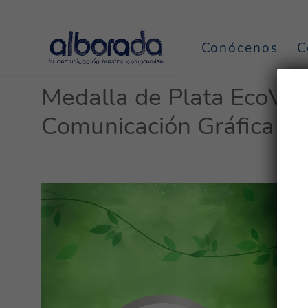
Conócenos
C
Medalla de Plata EcoVad
Comunicación Gráfica A