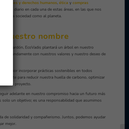
 laborales y derechos humanos
,
ética
y
compras
esfuerzo diario en cada una de estas áreas, en las que nos
a nuestra sociedad como al planeta.
en nuestro nombre
 del galardón, EcoVadis plantará un árbol en nuestro
ena profundamente con nuestros valores y nuestro deseo de
o.
ado por incorporar prácticas sostenibles en todos
temente para reducir nuestra huella de carbono, optimizar
a en cada proyecto.
seguir adelante en nuestro compromiso hacia un futuro más
 es solo un objetivo; es una responsabilidad que asumimos
nada de solidaridad y compañerismo. Juntos, podemos ayudar
ar mejor.