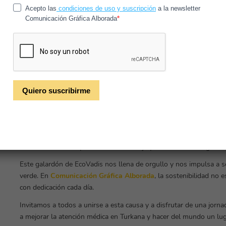
examina cuatro áreas fundamentales:
medio ambiente
,
prácticas
sostenibles
. Recibir la Medalla de Plata es un reflejo de nuestro 
esforzamos por aplicar políticas y procesos que beneficien tanto 
EcoVadis plantará un árbol 
Este reconocimiento tiene un valor simbólico especial: como parte
nombre en colaboración con
One Tree Planted
. Este gesto resu
contribuir a la reforestación y al combate contra el cambio climátic
Desde hace años, en
Comunicación Gráfica Alborada
hemos apost
nuestros procesos de producción y desarrollo. Trabajamos constan
el uso de recursos y fomentar el reciclaje y la eficiencia energétic
Este galardón de EcoVadis nos llena de orgullo y nos impulsa a 
verde. En
Comunicación Gráfica Alborada
, la sostenibilidad no
con dedicación cada día.
Invitamos a todos a unirse a esta causa y a disfrutar de una jor
a mejorar la atención médica en Turkana y hacer del mundo un lug