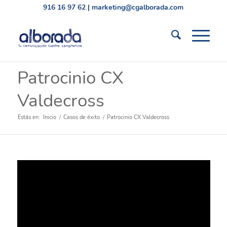
916 16 97 62
|
marketing@cgalborada.com
Patrocinio CX
Valdecross
Estás en:
Inicio
/
Casos de éxito
/
Patrocinio CX Valdecross