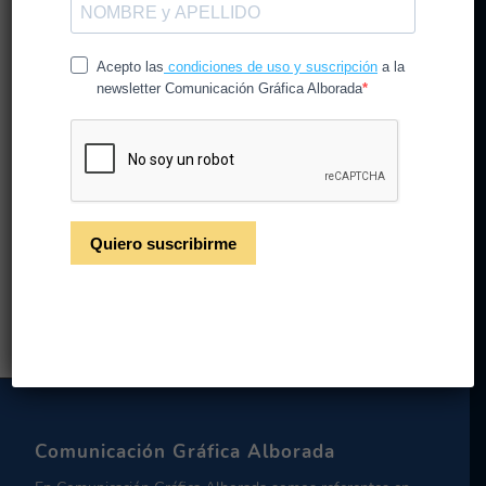
Xmas creativos para
felicitar estas navidades
/
/
20 de octubre de 2021
en
CG Alborada
por
CGAlborada
Xmas creativos para felicitar estas
navidades
Leer más
Comunicación Gráfica Alborada