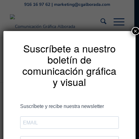
916 16 97 62
|
marketing@cgalborada.com
✕
Listado de la etiqueta:
Suscríbete a nuestro
boletín de
xmas
comunicación gráfica
Estás en:
Inicio
/
xmas
y visual
Entradas