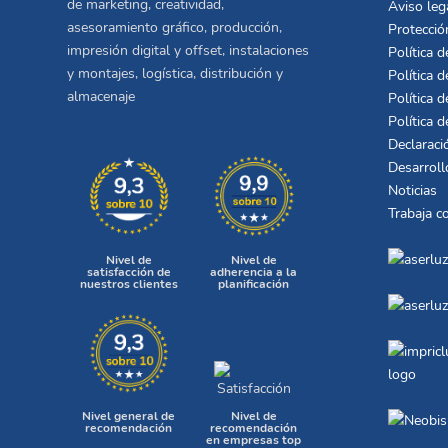
de marketing, creatividad,
Aviso leg
asesoramiento gráfico, producción,
Protecció
impresión digital y offset, instalaciones
Política d
y montajes, logística, distribución y
Política d
almacenaje
Política d
Política 
Declaraci
Desarroll
Noticias
Trabaja c
Nivel de
Nivel de
satisfacción de
adherencia a la
nuestros clientes
planificación
Nivel general de
Nivel de
recomendación
recomendación
en empresas top