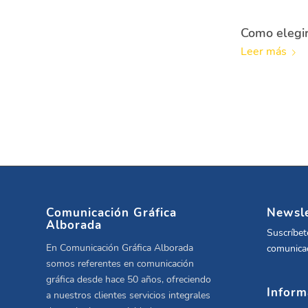
Como elegir
Leer más
Comunicación Gráfica
Newsle
Alborada
Suscríbet
En Comunicación Gráfica Alborada
comunicac
somos referentes en comunicación
gráfica desde hace 50 años, ofreciendo
Inform
a nuestros clientes servicios integrales