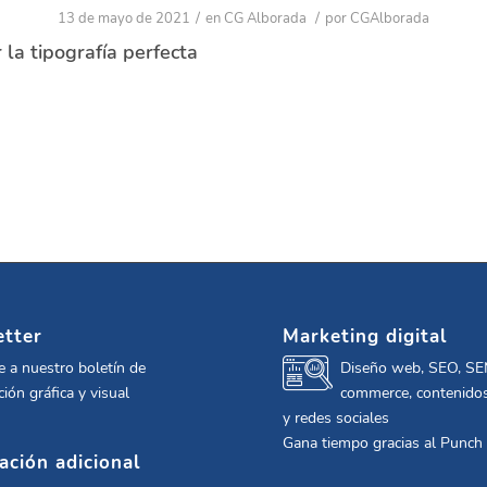
/
/
13 de mayo de 2021
en
CG Alborada
por
CGAlborada
 la tipografía perfecta
tter
Marketing digital
e a nuestro boletín de
Diseño web, SEO, SE
ión gráfica y visual
commerce, contenidos
y redes sociales
Gana tiempo gracias al Punch
ación adicional