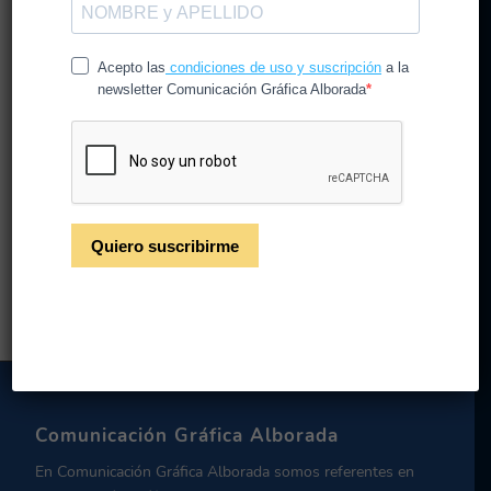
¿Cómo elegir la tipografía
perfecta?
/
/
13 de mayo de 2021
en
CG Alborada
por
CGAlborada
Como elegir la tipografía perfecta
Leer más
Comunicación Gráfica Alborada
En Comunicación Gráfica Alborada somos referentes en