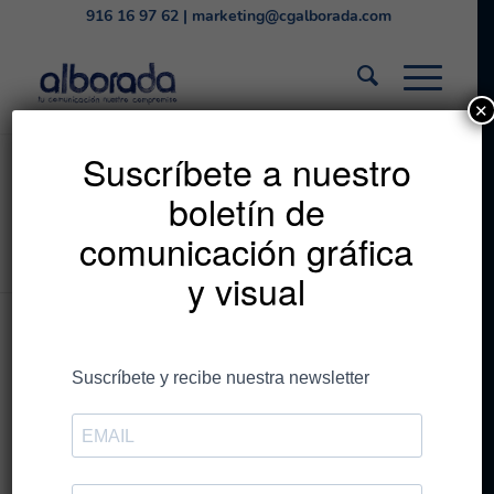
916 16 97 62
|
marketing@cgalborada.com
✕
Listado de la etiqueta:
Suscríbete a nuestro
boletín de
sans-serif
comunicación gráfica
Estás en:
Inicio
/
sans-serif
y visual
Entradas