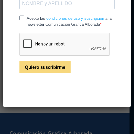
¿Cómo podemos
protegernos y prevenir el
contagio del coronavirus
(COVID-19)?
/
/
20 de marzo de 2020
en
CG Alborada
por
CGAlborada
Leer más
Comunicación Gráfica Alborada