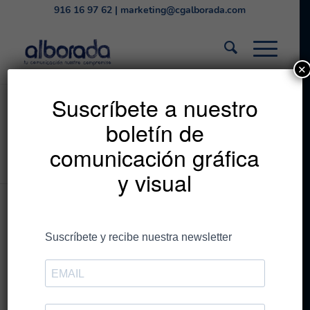
916 16 97 62
|
marketing@cgalborada.com
✕
Listado de la etiqueta:
Suscríbete a nuestro
boletín de
protección
comunicación gráfica
Estás en:
Inicio
/
protección
y visual
Entradas